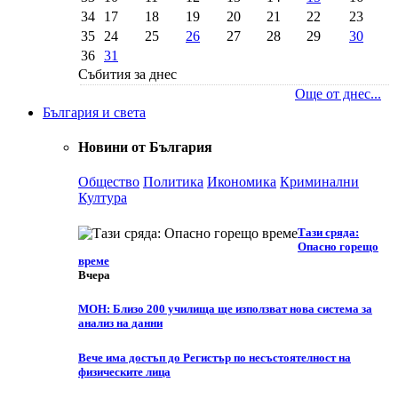
34
17
18
19
20
21
22
23
35
24
25
26
27
28
29
30
36
31
Събития за днес
Още от днес...
България и света
Новини от България
Общество
Политика
Икономика
Криминални
Култура
Тази сряда:
Опасно горещо
време
Вчера
МОН: Близо 200 училища ще използват нова система за
анализ на данни
Вече има достъп до Регистър по несъстоятелност на
физическите лица