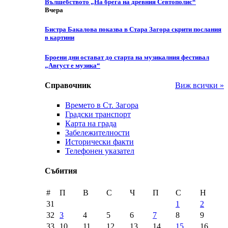
Вълшебството „На брега на древния Севтополис“
Вчера
Бистра Бакалова показва в Стара Загора скрити послания
в картини
Броени дни остават до старта на музикалния фестивал
„Август е музика“
Справочник
Виж всички »
Времето в Ст. Загора
Градски транспорт
Карта на града
Забележителности
Исторически факти
Телефонен указател
Събития
#
П
В
С
Ч
П
С
Н
31
1
2
32
3
4
5
6
7
8
9
33
10
11
12
13
14
15
16