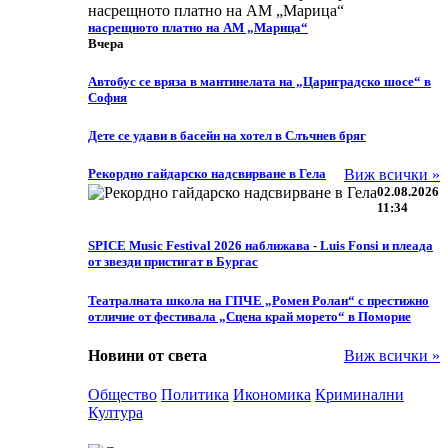
насрещното платно на АМ „Марица“
Вчера
Автобус се вряза в мантинелата на „Цариградско шосе“ в
София
Дете се удави в басейн на хотел в Слъчнев бряг
Рекордно гайдарско надсвирване в Гела
Виж всички »
02.08.2026
11:34
SPICE Music Festival 2026 наближава - Luis Fonsi и плеада
от звезди пристигат в Бургас
Театралната школа на ГПЧЕ „Ромен Ролан“ с престижно
отличие от фестивала „Сцена край морето“ в Поморие
Новини от света
Виж всички »
Общество
Политика
Икономика
Криминални
Култура