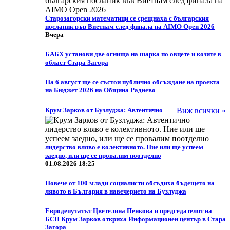
Старозагорски математици се срещнаха с българския
посланик във Виетнам след финала на AIMO Open 2026
Вчера
БАБХ установи две огнища на шарка по овцете и козите в
област Стара Загора
На 6 август ще се състои публично обсъждане на проекта
на Бюджет 2026 на Община Раднево
Крум Зарков от Бузлуджа: Автентично
Виж всички »
лидерство вляво е колективното. Ние или ще успеем
заедно, или ще се провалим поотделно
01.08.2026 18:25
Повече от 100 млади социалисти обсъдиха бъдещето на
лявото в България в навечерието на Бузлуджа
Eвродепутатът Цветелина Пенкова и председателят на
БСП Крум Зарков откриха Информационен център в Стара
Загора