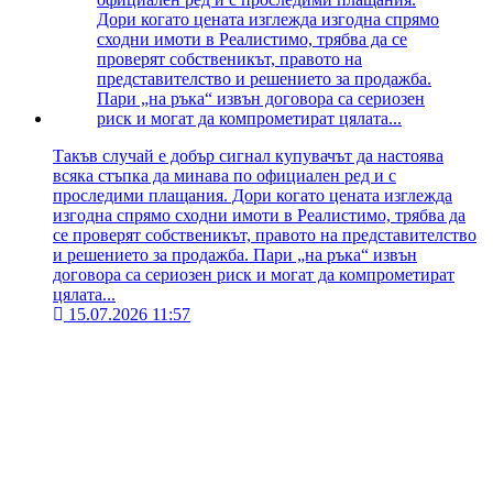
Такъв случай е добър сигнал купувачът да настоява
всяка стъпка да минава по официален ред и с
проследими плащания. Дори когато цената изглежда
изгодна спрямо сходни имоти в Реалистимо, трябва да
се проверят собственикът, правото на представителство
и решението за продажба. Пари „на ръка“ извън
договора са сериозен риск и могат да компрометират
цялата...
15.07.2026 11:57