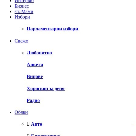
Интервю
Бизнес
stz-Мами
Избори
Парламентарни избори
Свежо
Любопитно
Анкети
Вицове
Хороскоп за деня
Радио
Обяви
Авто