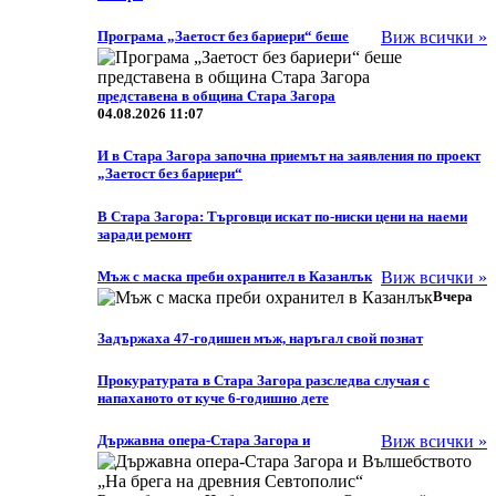
Програма „Заетост без бариери“ беше
Виж всички »
представена в община Стара Загора
04.08.2026 11:07
И в Стара Загора започна приемът на заявления по проект
„Заетост без бариери“
В Стара Загора: Търговци искат по-ниски цени на наеми
заради ремонт
Мъж с маска преби охранител в Казанлък
Виж всички »
Вчера
Задържаха 47-годишен мъж, наръгал свой познат
Прокуратурата в Стара Загора разследва случая с
напаханото от куче 6-годишно дете
Държавна опера-Стара Загора и
Виж всички »