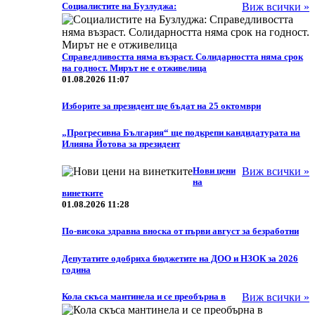
Социалистите на Бузлуджа:
Виж всички »
Справедливостта няма възраст. Солидарността няма срок
на годност. Мирът не е отживелица
01.08.2026 11:07
Изборите за президент ще бъдат на 25 октомври
„Прогресивна България“ ще подкрепи кандидатурата на
Илияна Йотова за президент
Нови цени
Виж всички »
на
винетките
01.08.2026 11:28
По-висока здравна вноска от първи август за безработни
Депутатите одобриха бюджетите на ДОО и НЗОК за 2026
година
Кола скъса мантинела и се преобърна в
Виж всички »