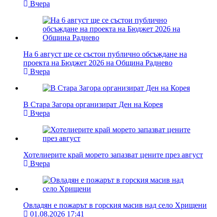
Вчера
На 6 август ще се състои публично обсъждане на
проекта на Бюджет 2026 на Община Раднево
Вчера
В Стара Загора организират Ден на Корея
Вчера
Хотелиерите край морето запазват цените през август
Вчера
Овладян е пожарът в горския масив над село Хрищени
01.08.2026 17:41