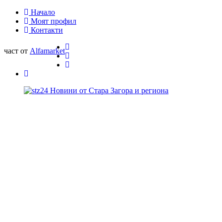
Начало
Моят профил
Контакти
част от
Alfamarket