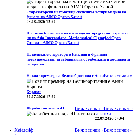
Старозагорски математици спечелиха четири медала на
финала на AIMO Open в Ханой
03.08.2026 12:20
Шестима български математици ще представят страната
ни на Asia International Mathematical Olympiad Open
Contest – AIMO Open в Ханой
Пощенските оператори в Испания и Франция
предупреждават за забавяния в обработката и доставката
на пратки
Новият премиер на Великобритания е Анди
Виж всички »
Бърнам
20.07.2026 17:26
Ферибот потъна, а 41
Виж всички »
Виж всички »
загинаха
22.07.2026 04:04
Хайлайф
Виж всички »
Виж всички »