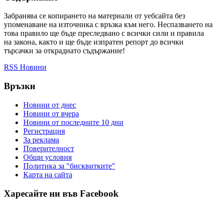
Забранява се копирането на материали от уебсайта без
упоменаване на източника с връзка към него. Неспазването на
това правило ще бъде преследвано с всички сили и правила
на закона, както и ще бъде изпратен репорт до всички
търсачки за откраднато съдържание!
RSS Новини
Връзки
Новини от днес
Новини от вчера
Новини от последните 10 дни
Регистрация
За реклама
Πoвepитeлнocт
Общи условия
Политика за "бисквитките"
Карта на сайта
Харесайте ни във Facebook