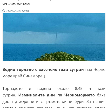
срещано явление.
26.08.2025 12:56
Водно торнадо e засечено тази сутрин
над Черно
море край Синеморец.
Торнадото е видяно около 8.45 ч тази
сутрин.
Изминалите дни по Черноморието
бяха
доста дъждовни и с гръмотевични бури. За нашия