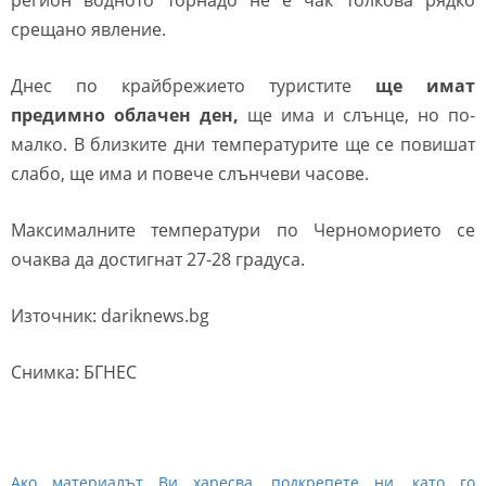
регион водното торнадо не е чак толкова рядко
срещано явление.
Днес по крайбрежието туристите
ще имат
предимно облачен ден,
ще има и слънце, но по-
малко. В близките дни температурите ще се повишат
слабо, ще има и повече слънчеви часове.
Максималните температури по Черноморието се
очаква да достигнат 27-28 градуса.
Източник: dariknews.bg
Снимка: БГНЕС
Ако материалът Ви харесва, подкрепете ни, като го