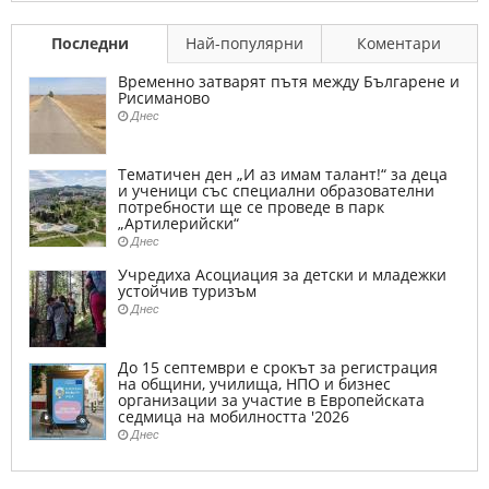
Последни
Най-популярни
Коментари
Временно затварят пътя между Българене и
Рисиманово
Днес
Тематичен ден „И аз имам талант!“ за деца
и ученици със специални образователни
потребности ще се проведе в парк
„Артилерийски“
Днес
Учредиха Асоциация за детски и младежки
устойчив туризъм
Днес
До 15 септември е срокът за регистрация
на общини, училища, НПО и бизнес
организации за участие в Европейската
седмица на мобилността '2026
Днес