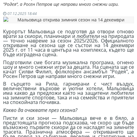
"Родея", а Росен Петров ще направи много снежни игри.
07.12.2025 18:44
Курортът Мальовица се подготвя да отвори отново
врати за скиори, планинари и любители на природата
— точно навреме за сезон 2025/2026. Официалното
откриване на сезона ще се състои на 14 декември
2025 г. от 11 часа в центъра на комплекса, където ще
бъде изградена сцена.
Подготвили сме богата музикална програма, огнено
шоу и много снежни игри за децата. На сцената ще се
качат Силви Филип, фолклорен ансамбъл "Родея", а
Росен Петров ще направи много снежни игри.
В сърцето на Рила, гарнирани с чист въздух,
величествени върхове и уютни хотели, Мальовица
има какво да предложи както на защитени любители
на зимните спортове, така и на семейства и приятели
на спокойната почивка.
Какво да очаквате през сезона?
Писти и ски зони — Мальовица вече е в бяло, а
предстоящата прогноза подсказва, че скоро ще бъде
възможно първите скиори да се насладят на зимните
трасета. Празнична атмосфера — откриването ще
бъде повод за събиране, веселие и стартиране на