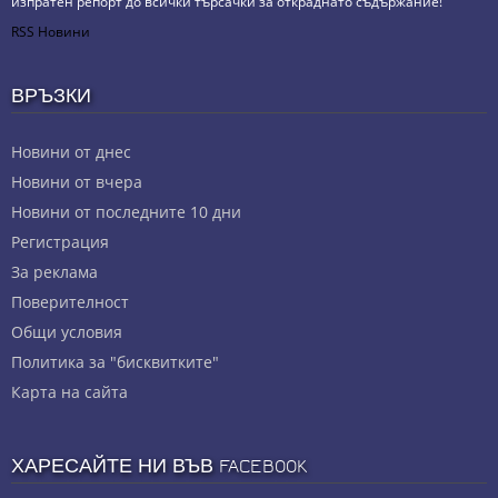
изпратен репорт до всички търсачки за откраднато съдържание!
RSS Новини
ВРЪЗКИ
Новини от днес
Новини от вчера
Новини от последните 10 дни
Регистрация
За реклама
Πoвepитeлнocт
Общи условия
Политика за "бисквитките"
Карта на сайта
ХАРЕСАЙТЕ НИ ВЪВ FACEBOOK