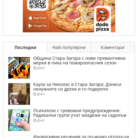
Последни
Най-популярни
Коментари
Община Стара Загора с нови превантивни
мерки в пика на пожароопасния сезон
Днес
Кауза за Николас в Стара Загора: Донеси
ненужните си дрехи и го подкрепи
Днес
Психолози с тревожни предупреждения:
Радикални групи учат младежи на садизъм
Днес
Иновативни решения за по-малко отпадъци