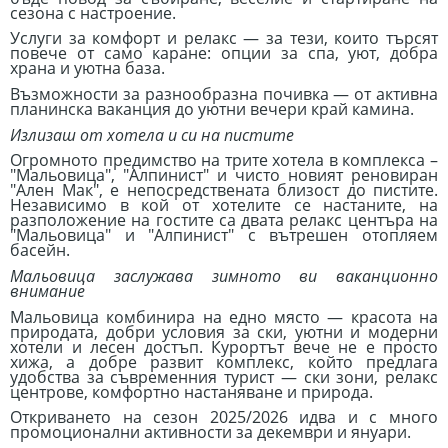
сезона с настроение.
Услуги за комфорт и релакс — за тези, които търсят
повече от само каране: опции за спа, уют, добра
храна и уютна база.
Възможности за разнообразна почивка — от активна
планинска ваканция до уютни вечери край камина.
Излизаш от хотела и си на пистите
Огромното предимство на трите хотела в комплекса –
"Мальовица", "Алпинист" и чисто новият реновиран
"Ален Мак", е непосредствената близост до пистите.
Независимо в кой от хотелите се настаните, на
разположение на гостите са двата релакс центъра на
"Мальовица" и "Алпинист" с вътрешен отопляем
басейн.
Мальовица заслужава зимното ви ваканционно
внимание
Мальовица комбинира на едно място — красота на
природата, добри условия за ски, уютни и модерни
хотели и лесен достъп. Курортът вече не е просто
хижа, а добре развит комплекс, който предлага
удобства за съвременния турист — ски зони, релакс
центрове, комфортно настаняване и природа.
Откриването на сезон 2025/2026 идва и с много
промоционални активности за декември и януари.