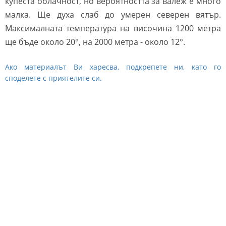
купеста облачност, но вероятността за валеж е много
малка. Ще духа слаб до умерен северен вятър.
Максималната температура на височина 1200 метра
ще бъде около 20°, на 2000 метра - около 12°.
Ако материалът Ви харесва, подкрепете ни, като го
споделете с приятелите си.