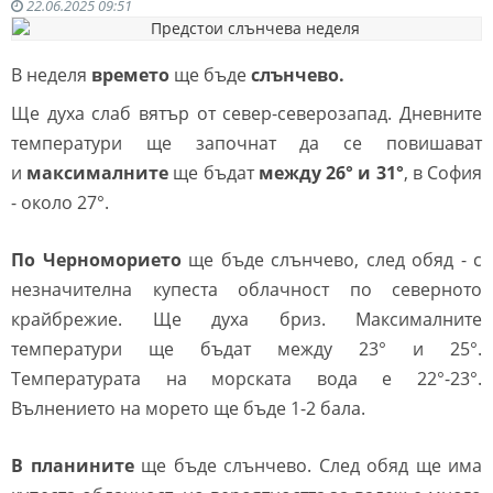
22.06.2025 09:51
В неделя
времето
ще бъде
слънчево.
Ще духа слаб вятър от север-северозапад. Дневните
температури ще започнат да се повишават
и
максималните
ще бъдат
между 26° и 31°
, в София
- около 27°.
По Черноморието
ще бъде слънчево, след обяд - с
незначителна купеста облачност по северното
крайбрежие. Ще духа бриз. Максималните
температури ще бъдат между 23° и 25°.
Температурата на морската вода е 22°-23°.
Вълнението на морето ще бъде 1-2 бала.
В планините
ще бъде слънчево. След обяд ще има