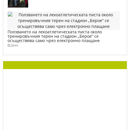
Ползването на лекоатлетическата писта около
тренировъчния терен на стадион „Берое“ се
осъществява само чрез електронно плащане
Днес