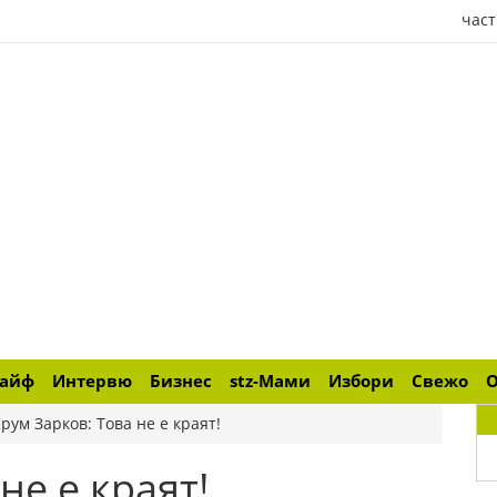
част
лайф
Интервю
Бизнес
stz-Мами
Избори
Свежо
рум Зарков: Това не е краят!
не е краят!