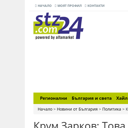
НАЧАЛО
МОЯТ ПРОФИЛ
КОНТАКТИ
Регионални
България и света
Хай
Начало
>
Новини от България
>
Политика
>
К
Крум Зарков: Това 