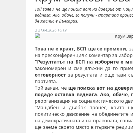
Той заяви, че ще поиска вот на доверие от Наци
веднага. Ако, обаче, го получи - стартира проц
движение в България.
21.04.2026 16:19
Това не е краят, БСП ще се промени
, 
на пресконференция с коментар за избор
"Резултатът на БСП на изборите е мн
закономерен и сме длъжни да го прие
отговорност
за резултата и още тази с
партията.
Той заяви, че
ще поиска вот на довери
подаде оставка веднага
.
Ако, обаче, 
реорганизация на социалистическото дв
"Мащабен и дълбок процес, който щ
политическо движение на обединетите и
на демократичната и на правовата, соци
ще заеме своето място в първите редици