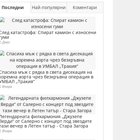
Последни
Най-популярни
Коментари
След катастрофа: Спират камион с износени
гуми
Днес
Спасиха мъж с рядка в света дисекация на
коремна аорта чрез безкръвна операция в
УМБАЛ „Тракия“
Вчера
Легендарната филхармония „Джузепе
Верди“ от Салерно с концерт под звездите
тази вечер в Летен татър - Стара Загора
Вчера