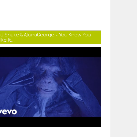
DJ Snake & AlunaGeorge - You Know You
ike It...