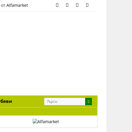
 от
Alfamarket
Обяви