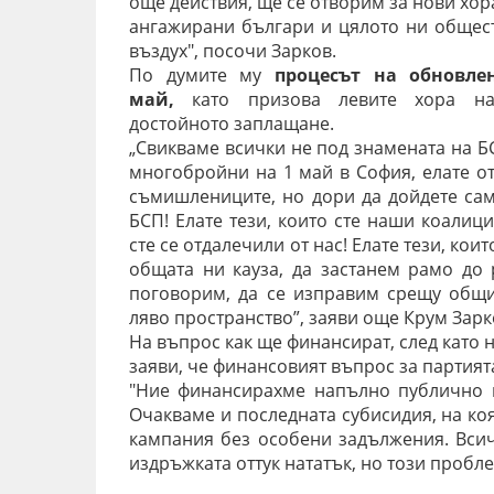
още действия, ще се отворим за нови хор
ангажирани българи и цялото ни общест
въздух", посочи Зарков.
По думите му
процесът на обновл
май,
като
призова левите хора н
достойното заплащане.
„Свикваме всички не под знамената на БС
многобройни на 1 май в София, елате от 
съмишлениците, но дори да дойдете сами
БСП! Елате тези, които сте наши коалиц
сте се отдалечили от нас! Елате тези, кои
общата ни кауза, да застанем рамо до р
поговорим, да се изправим срещу общ
ляво пространство”, заяви още Крум Зарк
На въпрос как ще финансират, след като н
заяви, че финансовият въпрос за партият
"Ние финансирахме напълно публично н
Очакваме и последната субисидия, на ко
кампания без особени задължения. Вси
издръжката оттук нататък, но този пробл