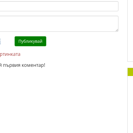
артинката
й първия коментар!