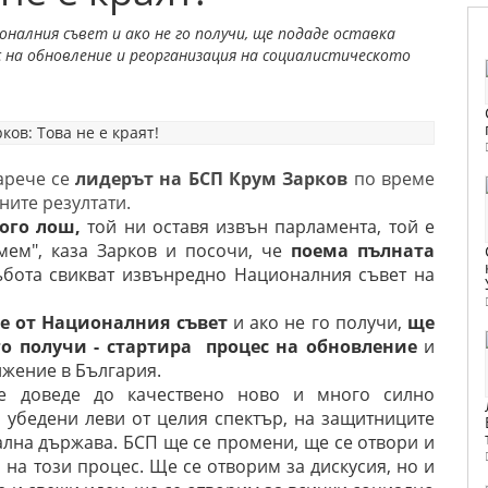
оналния съвет и ако не го получи, ще подаде оставка
ес на обновление и реорганизация на социалистическото
зарече се
лидерът на БСП Крум Зарков
по време
ните резултати.
ого лош,
той ни оставя извън парламента, той е
мем", каза Зарков и посочи, че
поема пълната
ъбота свикват извънредно Националния съвет на
е от Националния съвет
и ако не го получи,
ще
го получи - стартира процес на обновление
и
ижение в България.
е доведе до качествено ново и много силно
 убедени леви от целия спектър, на защитниците
ална държава. БСП ще се промени, ще се отвори и
 на този процес. Ще се отворим за дискусия, но и