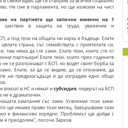
а и свежи идеи, ще се отворим за всички социално
во. Не сме в парламента, но ще излезем на чист
ение на партията ще започне именно на 1
а шествие в защита на труда, уважение и
П, а под тези на общата ни кауза и бъдеще. Елате
цялата страна, със семействата, с приятелите си,
, там няма да сте сами. Елате тези, които сте от
ионни партньори! Елате тези, които през годините
то не се разпознават с БСП, но водят своят борба за
амо. Елате, за да се видим, да се опознаем, да
ите ни предразсъдъци и да изградим едно общо
ов.
е влизат в НС и нямат и
субсидия
, лидерът на БСП
а не е драматичен.
ашата кампания със заем. Усвоихме този заем.
ято ще имаме право този месец. Завършваме тази
чко е финансово изрядно. Проблемът ще дойде с
ем е преодолим", посочи Зарков.