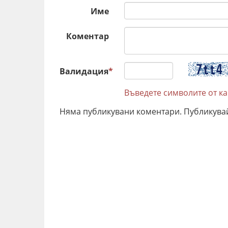
Име
Коментар
Валидация
*
Въведете символите от к
Няма публикувани коментари. Публикува