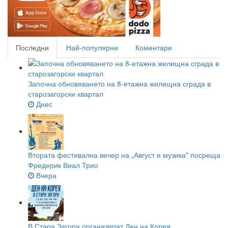
Последни
Най-популярни
Коментари
Започна обновяването на 8-етажна жилищна сграда в
старозагорски квартал
Днес
Втората фестивална вечер на „Август е музика" посреща
Фредерик Виал Трио
Вчера
В Стара Загора организират Ден на Корея