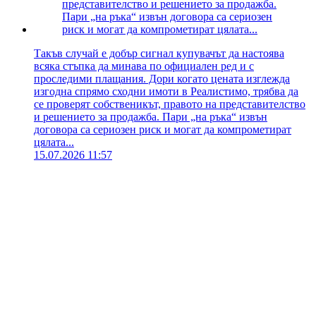
Такъв случай е добър сигнал купувачът да настоява
всяка стъпка да минава по официален ред и с
проследими плащания. Дори когато цената изглежда
изгодна спрямо сходни имоти в Реалистимо, трябва да
се проверят собственикът, правото на представителство
и решението за продажба. Пари „на ръка“ извън
договора са сериозен риск и могат да компрометират
цялата...
15.07.2026 11:57