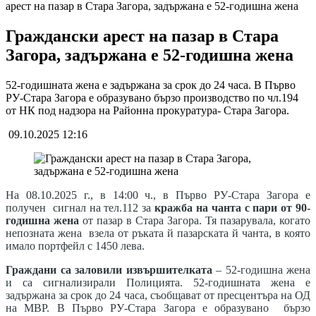
арест на пазар в Стара Загора, задържана е 52-годишна жена
Граждански арест на пазар в Стара
Загора, задържана е 52-годишна жена
52-годишната жена е задържана за срок до 24 часа. В Първо
РУ-Стара Загора е образувано бързо производство по чл.194
от НК под надзора на Районна прокуратура- Стара Загора.
09.10.2025 12:16
На 08.10.2025 г., в 14:00 ч., в Първо РУ-Стара Загора е
получен сигнал на тел.112 за
кражба на чанта с пари от 90-
годишна жена
от пазар в Стара Загора. Тя пазарувала, когато
непозната жена взела от ръката й пазарската й чанта, в която
имало портфейл с 1450 лева.
Граждани са заловили извършителката
– 52-годишна жена
и са сигнализирали Полицията. 52-годишната жена е
задържана за срок до 24 часа, съобщават от пресцентъра на ОД
на МВР. В Първо РУ-Стара Загора е образувано бързо