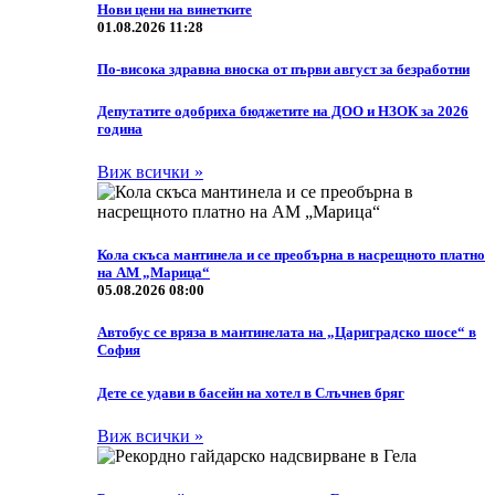
Нови цени на винетките
01.08.2026 11:28
По-висока здравна вноска от първи август за безработни
Депутатите одобриха бюджетите на ДОО и НЗОК за 2026
година
Виж всички »
Кола скъса мантинела и се преобърна в насрещното платно
на АМ „Марица“
05.08.2026 08:00
Автобус се вряза в мантинелата на „Цариградско шосе“ в
София
Дете се удави в басейн на хотел в Слъчнев бряг
Виж всички »