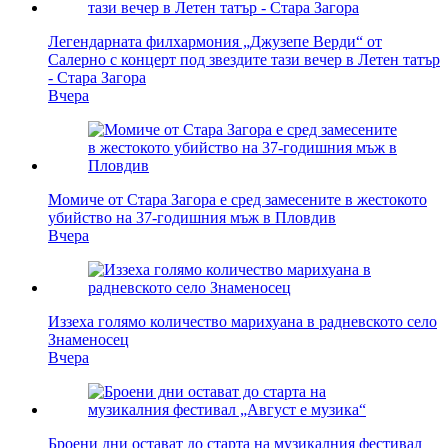
Легендарната филхармония „Джузепе Верди“ от
Салерно с концерт под звездите тази вечер в Летен татър
- Стара Загора
Вчера
Момиче от Стара Загора е сред замесените в жестокото
убийство на 37-годишния мъж в Пловдив
Вчера
Иззеха голямо количество марихуана в радневското село
Знаменосец
Вчера
Броени дни остават до старта на музикалния фестивал