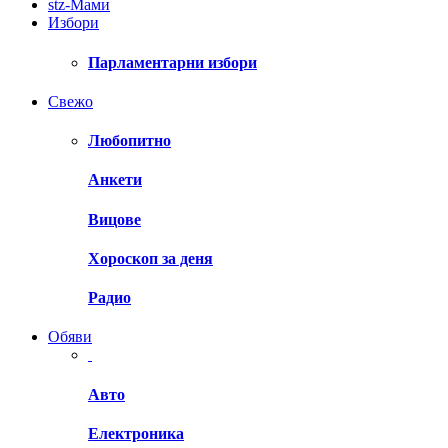
stz-Мами
Избори
Парламентарни избори
Свежо
Любопитно
Анкети
Вицове
Хороскоп за деня
Радио
Обяви
Авто
Електроника