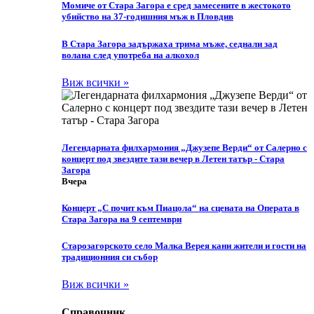
Момиче от Стара Загора е сред замесените в жестокото
убийство на 37-годишния мъж в Пловдив
В Стара Загора задържаха трима мъже, седнали зад
волана след употреба на алкохол
Виж всички »
Легендарната филхармония „Джузепе Верди“ от Салерно с
концерт под звездите тази вечер в Летен татър - Стара
Загора
Вчера
Концерт „С почит към Пиацола“ на сцената на Операта в
Стара Загора на 9 септември
Старозагорското село Малка Верея кани жители и гости на
традиционния си събор
Виж всички »
Справочник