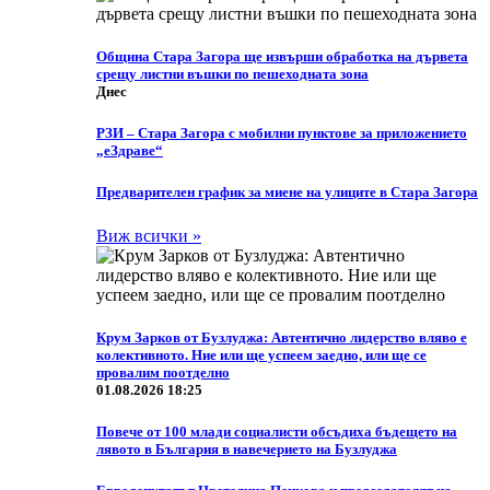
Община Стара Загора ще извърши обработка на дървета
срещу листни въшки по пешеходната зона
Днес
РЗИ – Стара Загора с мобилни пунктове за приложението
„еЗдраве“
Предварителен график за миене на улиците в Стара Загора
Виж всички »
Крум Зарков от Бузлуджа: Автентично лидерство вляво е
колективното. Ние или ще успеем заедно, или ще се
провалим поотделно
01.08.2026 18:25
Повече от 100 млади социалисти обсъдиха бъдещето на
лявото в България в навечерието на Бузлуджа