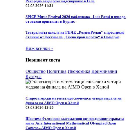
Рекордно гайдарско надсвирване в Гела
02.08.2026 11:34
SPICE Music Festival 2026 наближава - Luis Fonsi и плеада
от звезди пристигат в Бургас
Театралната школа на ГПЧЕ „Ромен Ролан“ с престижно
отличие от фестивала „Сцена край морето“ в Поморие
Виж всички »
Новини от света
Общество
Политика
Икономика
Криминални
Култура
Старозагорски математици спечелиха четири медала на
финала на AIMO Open в Ханой
03.08.2026 12:20
Шестима български математици ще представят страната
ни на Asia International Mathematical Olympiad Open
Contest – AIMO Open в Ханой