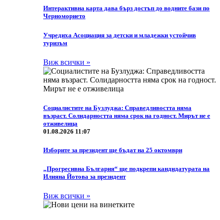
Интерактивна карта дава бърз достъп до водните бази по
Черноморието
Учредиха Асоциация за детски и младежки устойчив
туризъм
Виж всички »
Социалистите на Бузлуджа: Справедливостта няма
възраст. Солидарността няма срок на годност. Мирът не е
отживелица
01.08.2026 11:07
Изборите за президент ще бъдат на 25 октомври
„Прогресивна България“ ще подкрепи кандидатурата на
Илияна Йотова за президент
Виж всички »