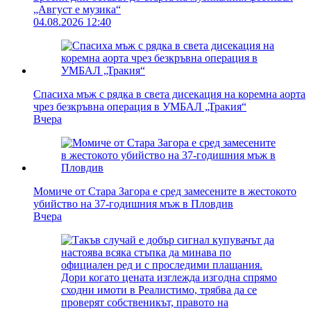
„Август е музика“
04.08.2026 12:40
Спасиха мъж с рядка в света дисекация на коремна аорта
чрез безкръвна операция в УМБАЛ „Тракия“
Вчера
Момиче от Стара Загора е сред замесените в жестокото
убийство на 37-годишния мъж в Пловдив
Вчера