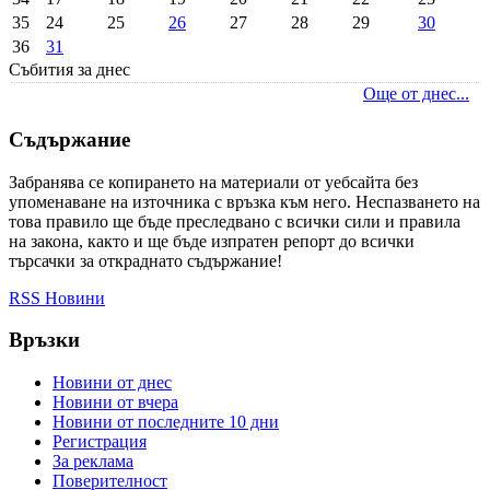
35
24
25
26
27
28
29
30
36
31
Събития за днес
Още от днес...
Съдържание
Забранява се копирането на материали от уебсайта без
упоменаване на източника с връзка към него. Неспазването на
това правило ще бъде преследвано с всички сили и правила
на закона, както и ще бъде изпратен репорт до всички
търсачки за откраднато съдържание!
RSS Новини
Връзки
Новини от днес
Новини от вчера
Новини от последните 10 дни
Регистрация
За реклама
Πoвepитeлнocт