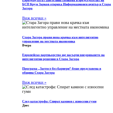
Eвродепутатът Цветелина Пенкова и председателят на
БСП Крум Зарков откриха Информационен център в Стара
Загора
Виж всички »
Стара Загора прави нова крачка към интелигентно
управление на местната икономика
Вчера
Европейско партньорство ще насърчи внедряването на
интелигентни решения в Стара Загора
Програма „Заетост без бариери“ беше представена в
община Стара Загора
Виж всички »
След катастрофа: Спират камион с износени гуми
Днес