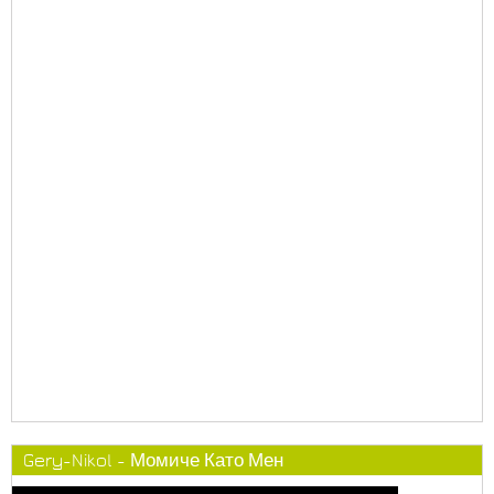
Gery-Nikol - Момиче Като Мен