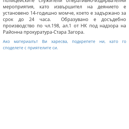
полицейските служители оперативно-издирвателни
мероприятия, като извършител на деянието е
установено 14-годишно момче, което е задържано за
срок до 24 часа. Образувано е досъдебно
производство по чл.198, ал.1 от НК под надзора на
Районна прокуратура-Стара Загора.
Ако материалът Ви харесва, подкрепете ни, като го
споделете с приятелите си.