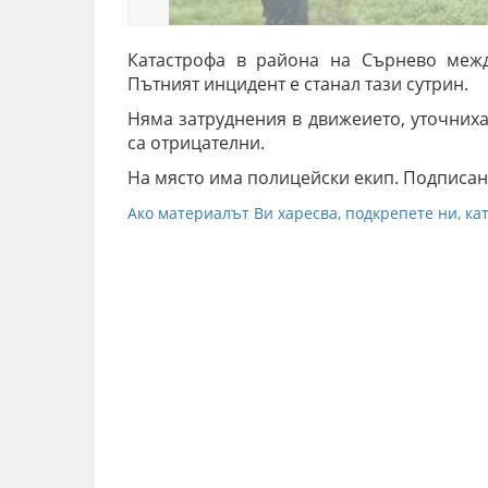
Катастрофа в района на Сърнево межд
Пътният инцидент е станал тази сутрин.
Няма затруднения в движеието, уточниха
са отрицателни.
На място има полицейски екип. Подписан
Ако материалът Ви харесва, подкрепете ни, кат