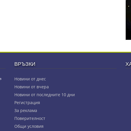
ВРЪЗКИ
Х
з
Новини от днес
Новини от вчера
Новини от последните 10 дни
Регистрация
За реклама
Πoвepитeлнocт
Общи условия