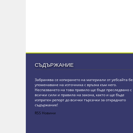
СЪДЪРЖАНИЕ
Забранява се копирането на материали от уебсайта бе
упоменаване на източника с връзка към него.
Неспазването на това правило ще бъде преследвано с
всички сили и правила на закона, както и ще бъде
изпратен репорт до всички търсачки за откраднато
съдържание!
RSS Новини