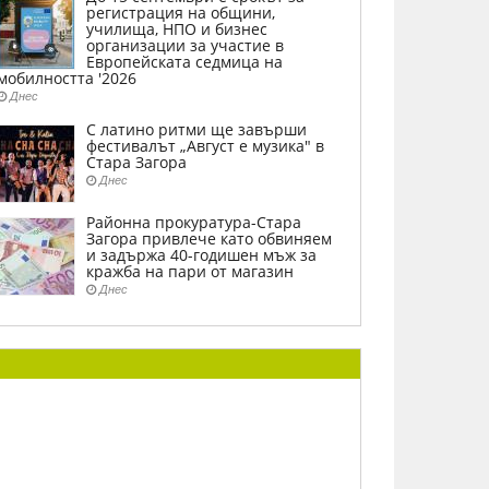
регистрация на общини,
училища, НПО и бизнес
организации за участие в
Европейската седмица на
мобилността '2026
Днес
С латино ритми ще завърши
фестивалът „Август е музика" в
Стара Загора
Днес
Районна прокуратура-Стара
Загора привлече като обвиняем
и задържа 40-годишен мъж за
кражба на пари от магазин
Днес