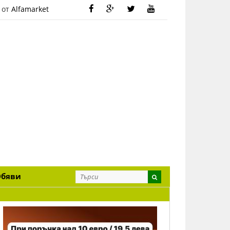
 от
Alfamarket
Обяви