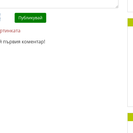
артинката
й първия коментар!