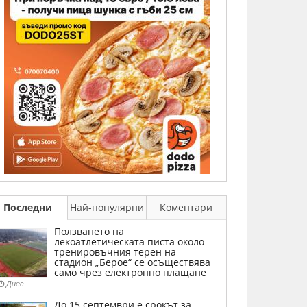
Последни
Най-популярни
Коментари
Ползването на
лекоатлетическата писта около
тренировъчния терен на
стадион „Берое“ се осъществява
само чрез електронно плащане
Днес
До 15 септември е срокът за