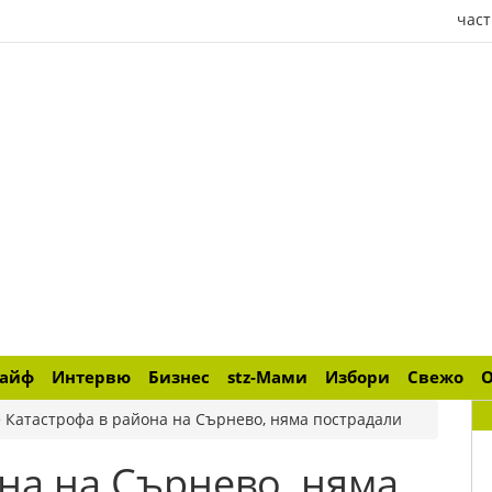
част
лайф
Интервю
Бизнес
stz-Мами
Избори
Свежо
>
Катастрофа в района на Сърнево, няма пострадали
на на Сърнево, няма