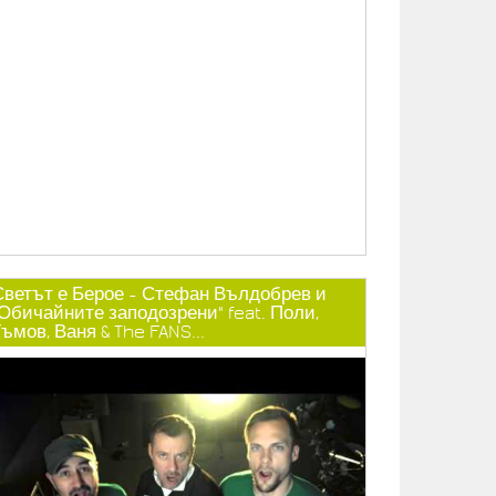
Светът е Берое - Стефан Вълдобрев и
"Обичайните заподозрени" feat. Поли,
ъмов, Ваня & The FANS...