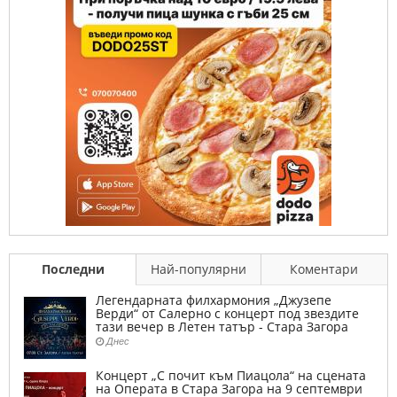
Последни
Най-популярни
Коментари
Легендарната филхармония „Джузепе
Верди“ от Салерно с концерт под звездите
тази вечер в Летен татър - Стара Загора
Днес
Концерт „С почит към Пиацола“ на сцената
на Операта в Стара Загора на 9 септември