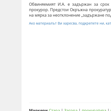
Обвиняемият И.А. е задържан за срок
прокурор. Предстои Окръжна прокуратура
на мярка за неотклонение „задържане под
Ако материалът Ви харесва, подкрепете ни, кат
Маркери
Стара
|
Загора
|
прокуратура
|