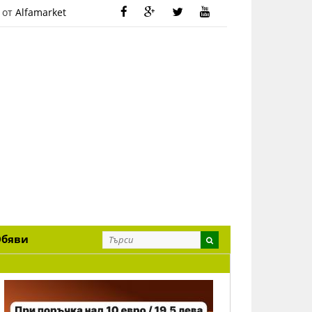
 от
Alfamarket
Обяви