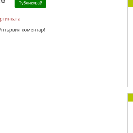
артинката
й първия коментар!