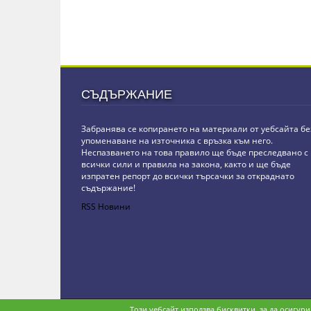
СЪДЪРЖАНИЕ
Забранява се копирането на материали от уебсайта бе
упоменаване на източника с връзка към него.
Неспазването на това правило ще бъде преследвано с
всички сили и правила на закона, както и ще бъде
изпратен репорт до всички търсачки за откраднато
съдържание!
RSS Новини
Copyright © stz24.com. Developed by
BPage CMS
.
Този уебсайт използва бисквитки, за да осигур