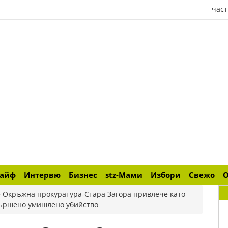
част
лайф
Интервю
Бизнес
stz-Мами
Избори
Свежо
>
Окръжна прокуратура-Стара Загора привлече като
вършено умишлено убийство