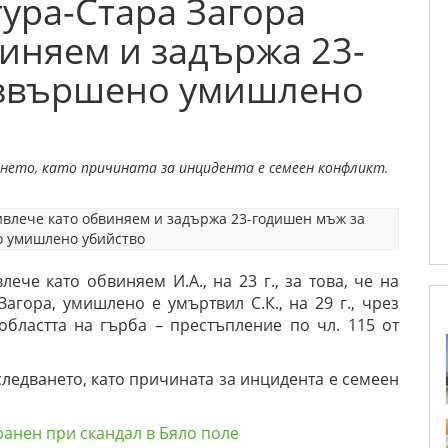
ура-Стара Загора
иняем и задържа 23-
извършено умишлено
нето, като причината за инцидента е семеен конфликт.
ече като обвиняем И.А., на 23 г., за това, че на
а Загора, умишлено е умъртвил С.К., на 29 г., чрез
бластта на гърба – престъпление по чл. 115 от
следването, като причината за инцидента е семеен
ранен при скандал в Бяло поле