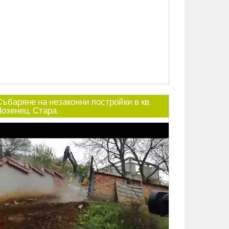
Събаряне на незаконни постройки в кв.
озенец, Стара...