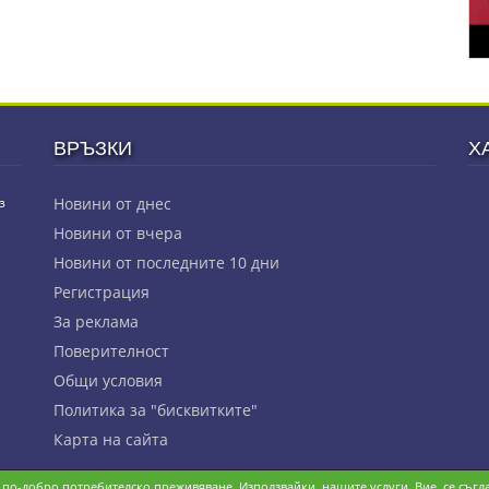
ВРЪЗКИ
Х
з
Новини от днес
Новини от вчера
Новини от последните 10 дни
Регистрация
За реклама
Πoвepитeлнocт
Общи условия
Политика за "бисквитките"
Карта на сайта
и по-добро потребителско преживяване. Използвайки, нашите услуги, Вие, се съгла