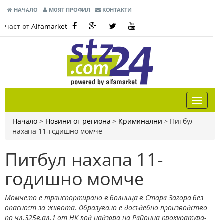
НАЧАЛО
МОЯТ ПРОФИЛ
КОНТАКТИ
част от
Alfamarket
Начало
>
Новини от региона
>
Криминални
>
Питбул
нахапа 11-годишно момче
Питбул нахапа 11-
годишно момче
Момчето е транспортирано в болница в Стара Загора без
опасност за живота. Образувано е досъдебно производство
по чл.325в,ал.1 от НК под надзора на Районна прокуратура-