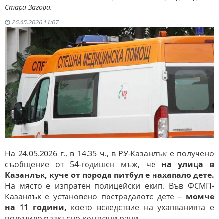
Стара Загора.
26.05.2026 11:07
На 24.05.2026 г., в 14.35 ч., в РУ-Казанлък е получено
съобщение от 54-годишен мъж, че
на улица в
Казанлък, куче от порода питбул е нахапало дете.
На място е изпратен полицейски екип. Във ФСМП-
Казанлък е установено пострадалото дете –
момче
на 11 години,
което вследствие на ухапванията е
получило разкъсно-контузни рани.