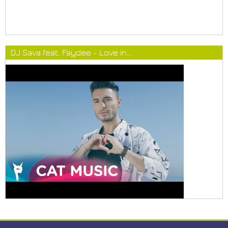
DJ Sava feat. Faydee - Love in...