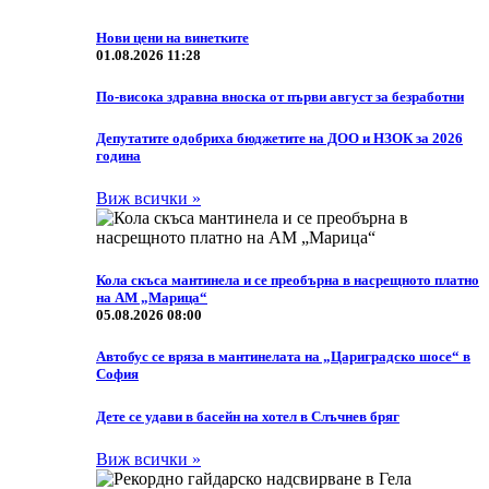
Нови цени на винетките
01.08.2026 11:28
По-висока здравна вноска от първи август за безработни
Депутатите одобриха бюджетите на ДОО и НЗОК за 2026
година
Виж всички »
Кола скъса мантинела и се преобърна в насрещното платно
на АМ „Марица“
05.08.2026 08:00
Автобус се вряза в мантинелата на „Цариградско шосе“ в
София
Дете се удави в басейн на хотел в Слъчнев бряг
Виж всички »