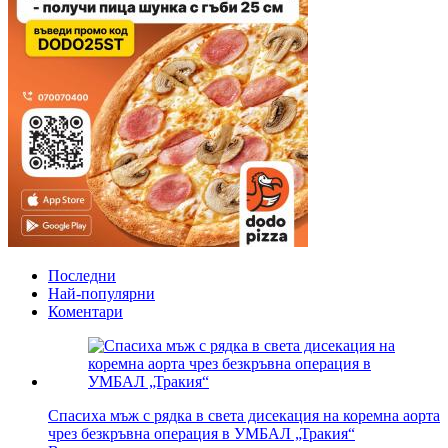
Последни
Най-популярни
Коментари
Спасиха мъж с рядка в света дисекация на коремна аорта
чрез безкръвна операция в УМБАЛ „Тракия“