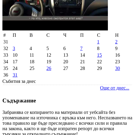
#
П
В
С
Ч
П
С
Н
31
1
2
32
3
4
5
6
7
8
9
33
10
11
12
13
14
15
16
34
17
18
19
20
21
22
23
35
24
25
26
27
28
29
30
36
31
Събития за днес
Още от днес...
Съдържание
Забранява се копирането на материали от уебсайта без
упоменаване на източника с връзка към него. Неспазването на
това правило ще бъде преследвано с всички сили и правила
на закона, както и ще бъде изпратен репорт до всички
търсачки за откраднато съдържание!