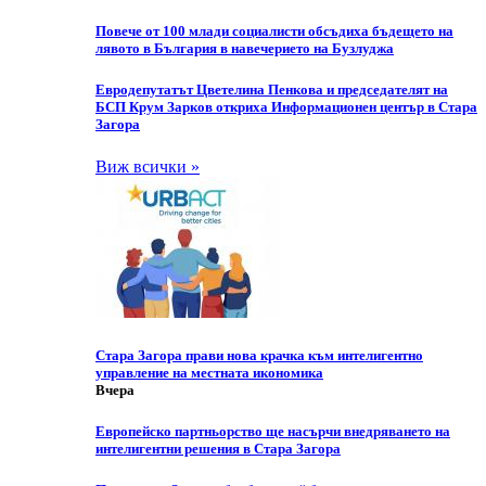
Повече от 100 млади социалисти обсъдиха бъдещето на
лявото в България в навечерието на Бузлуджа
Eвродепутатът Цветелина Пенкова и председателят на
БСП Крум Зарков откриха Информационен център в Стара
Загора
Виж всички »
Стара Загора прави нова крачка към интелигентно
управление на местната икономика
Вчера
Европейско партньорство ще насърчи внедряването на
интелигентни решения в Стара Загора