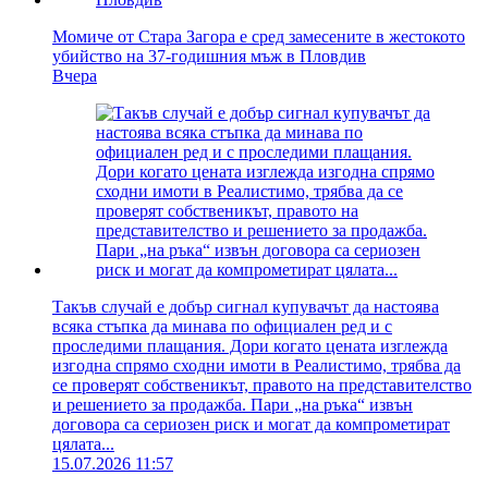
Момиче от Стара Загора е сред замесените в жестокото
убийство на 37-годишния мъж в Пловдив
Вчера
Такъв случай е добър сигнал купувачът да настоява
всяка стъпка да минава по официален ред и с
проследими плащания. Дори когато цената изглежда
изгодна спрямо сходни имоти в Реалистимо, трябва да
се проверят собственикът, правото на представителство
и решението за продажба. Пари „на ръка“ извън
договора са сериозен риск и могат да компрометират
цялата...
15.07.2026 11:57