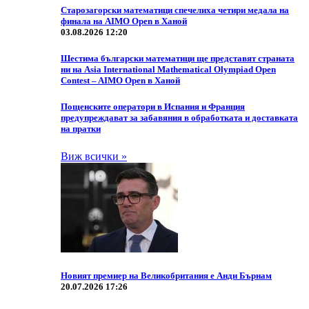
Старозагорски математици спечелиха четири медала на
финала на AIMO Open в Ханой
03.08.2026 12:20
Шестима български математици ще представят страната
ни на Asia International Mathematical Olympiad Open
Contest – AIMO Open в Ханой
Пощенските оператори в Испания и Франция
предупреждават за забавяния в обработката и доставката
на пратки
Виж всички »
Новият премиер на Великобритания е Анди Бърнам
20.07.2026 17:26