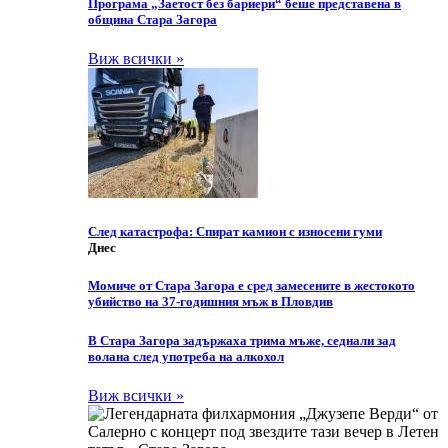
Програма „Заетост без бариери“ беше представена в
община Стара Загора
Виж всички »
След катастрофа: Спират камион с износени гуми
Днес
Момиче от Стара Загора е сред замесените в жестокото
убийство на 37-годишния мъж в Пловдив
В Стара Загора задържаха трима мъже, седнали зад
волана след употреба на алкохол
Виж всички »