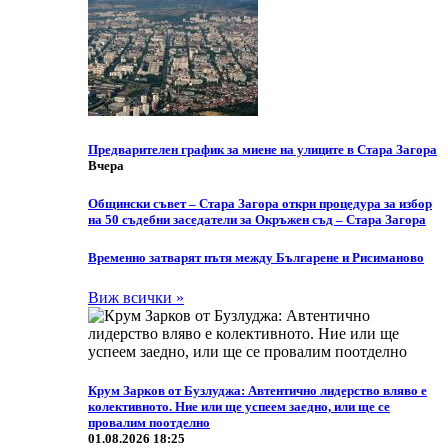
Предварителен график за миене на улиците в Стара Загора
Вчера
Общински съвет – Стара Загора откри процедура за избор
на 50 съдебни заседатели за Окръжен съд – Стара Загора
Временно затварят пътя между Българене и Рисиманово
Виж всички »
Крум Зарков от Бузлуджа: Автентично лидерство вляво е
колективното. Ние или ще успеем заедно, или ще се
провалим поотделно
01.08.2026 18:25