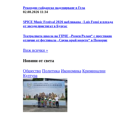
Рекордно гайдарско надсвирване в Гела
02.08.2026 11:34
SPICE Music Festival 2026 наближава - Luis Fonsi и плеада
от звезди пристигат в Бургас
Театралната школа на ГПЧЕ „Ромен Ролан“ с престижно
отличие от фестивала „Сцена край морето“ в Поморие
Виж всички »
Новини от света
Общество
Политика
Икономика
Криминални
Култура