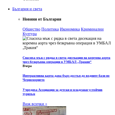
България и света
Новини от България
Общество
Политика
Икономика
Криминални
Култура
Спасиха мъж с рядка в света дисекация на коремна аорта
чрез безкръвна операция в УМБАЛ „Тракия“
Вчера
Интерактивна карта дава бърз достъп до водните бази по
Черноморието
Учредиха Асоциация за детски и младежки устойчив
туризъм
Виж всички »