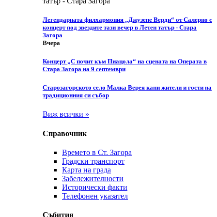
Легендарната филхармония „Джузепе Верди“ от Салерно с
концерт под звездите тази вечер в Летен татър - Стара
Загора
Вчера
Концерт „С почит към Пиацола“ на сцената на Операта в
Стара Загора на 9 септември
Старозагорското село Малка Верея кани жители и гости на
традиционния си събор
Виж всички »
Справочник
Времето в Ст. Загора
Градски транспорт
Карта на града
Забележителности
Исторически факти
Телефонен указател
Събития