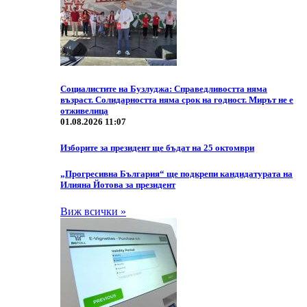
Социалистите на Бузлуджа: Справедливостта няма
възраст. Солидарността няма срок на годност. Мирът не е
отживелица
01.08.2026 11:07
Изборите за президент ще бъдат на 25 октомври
„Прогресивна България“ ще подкрепи кандидатурата на
Илияна Йотова за президент
Виж всички »