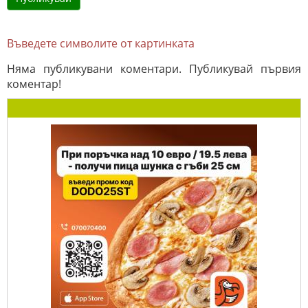
Въведете символите от картинката
Няма публикувани коментари. Публикувай първия
коментар!