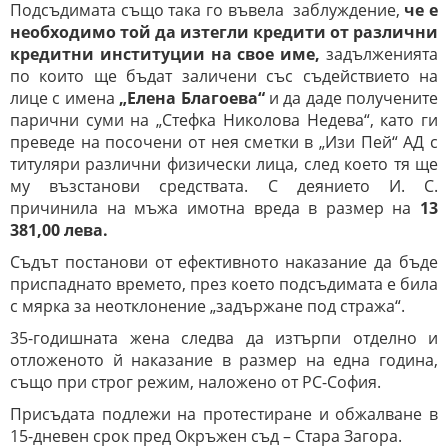
Подсъдимата също така го въвела заблуждение,
че е
необходимо той да изтегли кредити от различни
кредитни институции на свое име,
задълженията
по които ще бъдат заличени със съдействието на
лице с имена
„Елена Благоева“
и да даде получените
парични суми на „Стефка Николова Недева“, като ги
преведе на посочени от нея сметки в „Изи Пей“ АД с
титуляри различни физически лица, след което тя ще
му възстанови средствата. С деянието И. С.
причинила на мъжа имотна вреда в размер на
13
381,00 лева.
Съдът постанови от ефективното наказание да бъде
приспаднато времето, през което подсъдимата е била
с мярка за неотклонение „задържане под стража“.
35-годишната жена следва да изтърпи отделно и
отложеното й наказание в размер на една година,
също при строг режим, наложено от РС-София.
Присъдата подлежи на протестиране и обжалване в
15-дневен срок пред Окръжен съд – Стара Загора.