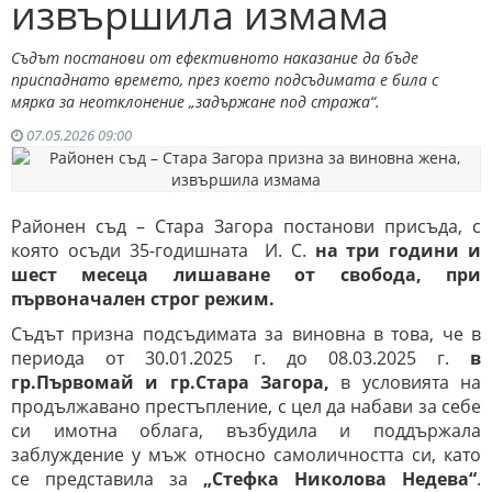
извършила измама
Съдът постанови от ефективното наказание да бъде
приспаднато времето, през което подсъдимата е била с
мярка за неотклонение „задържане под стража“.
07.05.2026 09:00
Районен съд – Стара Загора постанови присъда, с
която осъди 35-годишната И. С.
на три години и
шест месеца лишаване от свобода, при
първоначален строг режим.
Съдът призна подсъдимата за виновна в това, че в
периода от 30.01.2025 г. до 08.03.2025 г.
в
гр.Първомай и гр.Стара Загора,
в условията на
продължавано престъпление, с цел да набави за себе
си имотна облага, възбудила и поддържала
заблуждение у мъж относно самоличността си, като
се представила за
„Стефка Николова Недева“
.