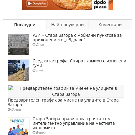
Последни
Най-популярни
Коментари
РЗИ – Стара Загора с мобилни пунктове за
приложението „еЗдраве“
Днес
След катастрофа: Спират камион с износени
гуми
Днес
Предварителен график за миене на улиците в Стара
Загора
Вчера
Стара Загора прави нова крачка към
интелигентно управление на местната
икономика
Вчера