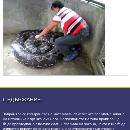
СЪДЪРЖАНИЕ
Забранява се копирането на материали от уебсайта без упоменаване
на източника с връзка към него. Неспазването на това правило ще
бъде преследвано с всички сили и правила на закона, както и ще бъде
изпратен репорт до всички търсачки за откраднато съдържание!