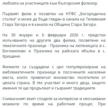
любовта на участниците към българския фолклор.
Първият филм е посветен на НТФС „Богородична
стъпка“ и може да бъде гледан в канала на Телевизия
Стара Загора и в канала на Община Стара Загора.
На 30 януари и 6 февруари 2026 г. предстои
излъчването на другите два филма, посветени на
тематичните празници - Празника на лютеницата в с.
Богомилово и Празника на райската ябълка в с.
Хрищени.
Филмите са създадени с цел популяризиране на
емблематичните празници в посочените населени
места, които привличат множество посетители от
цялата страна. В тях участват и много деца, защото
именно те ще продължат и съхранят традициите.
Снимачният екип споделя за интересни и неочаквани
моменти по време на работния процес. При