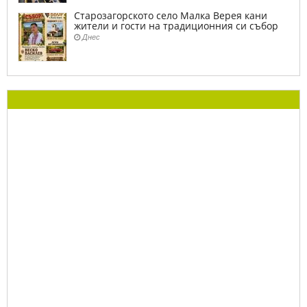
Старозагорското село Малка Верея кани
жители и гости на традиционния си събор
Днес