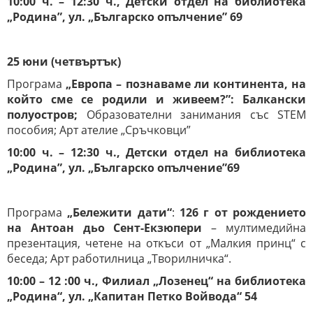
10:00 ч. – 12:30 ч., Детски отдел на библиотека
„Родина”, ул. „Българско опълчение” 69
25
ю
н
и
(четвъртък)
Програма
„Европа – познаваме ли континента, на
който сме се родили и живеем?
”: Балкански
полуостров;
Образователни занимания със STEM
пособия; Арт ателие „Сръчковци”
10:00 ч. – 12:30 ч., Детски отдел на библиотека
„Родина”, ул. „Българско опълчение”69
Програма
„Бележити дати“
:
126 г от рождението
на Антоан дьо Сент-Екзюпери
– мултимедийна
презентация, четене на откъси от „Малкия принц“ с
беседа; Арт работилница „Творилничка“.
10:00 – 12 :00 ч., Филиал „Лозенец“ на библиотека
„Родина“, ул. „Капитан Петко Войвода“ 54