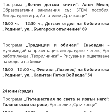
Програма
„Вечни детски книги”
:
Алън Милн;
Образователни занимания със STEM пособия;
Литературни игри; Арт ателие „Сръчковци”
10:00 ч. – 12:30 ч., Детски отдел на библиотека
„Родина”, ул. „Българско опълчение” 69
Програма
„Традиции и обичаи“
:
Еньовден
–
мултимедийна презентация, литературно четене; Арт
работилница „Творилничка“ – Рисуване и оцветяване
на модели на билки.
10:00 – 12 :00 ч., Филиал „Лозенец“ на библиотека
„Родина“, ул. „Капитан Петко Войвода“ 54
24
ю
н
и
(сряда)
Програма
„Пътешествия по света и извън него
”:
Галапагоски острови
;
Арт ателие „Сръчковци”