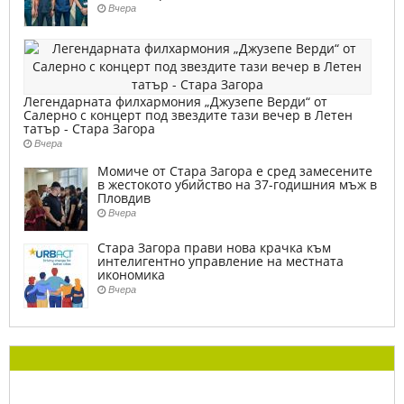
Вчера
Легендарната филхармония „Джузепе Верди“ от
Салерно с концерт под звездите тази вечер в Летен
татър - Стара Загора
Вчера
Момиче от Стара Загора е сред замесените
в жестокото убийство на 37-годишния мъж в
Пловдив
Вчера
Стара Загора прави нова крачка към
интелигентно управление на местната
икономика
Вчера