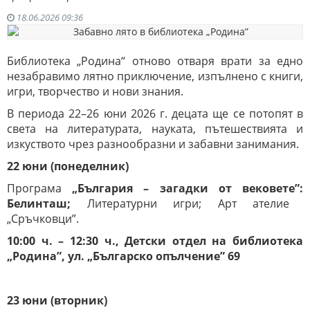
18.06.2026 09:36
Библиотека „Родина“ отново отваря врати за едно
незабравимо лятно приключение, изпълнено с книги,
игри, творчество и нови знания.
В периода 22–26 юни 2026 г. децата ще се потопят в
света на литературата, науката, пътешествията и
изкуството чрез разнообразни и забавни занимания.
22
ю
н
и
(понеделник)
Програма
„България – загадки от вековете”
:
Белинташ;
Литературни игри; Арт ателие
„Сръчковци”.
10:00 ч. – 12:30 ч., Детски отдел на библиотека
„Родина”, ул. „Българско опълчение” 69
23
ю
н
и
(вторник)