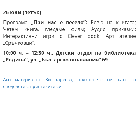
26
ю
н
и
(петък)
Програма
„При нас е весело”:
Ревю на книгата;
Четем книга, гледаме филм; Аудио приказки;
Интерактивни игри с Clever book; Арт ателие
„Сръчковци”.
10:00 ч. – 12:30 ч., Детски отдел на библиотека
„Родина”, ул. „Българско опълчение” 69
Ако материалът Ви харесва, подкрепете ни, като го
споделете с приятелите си.