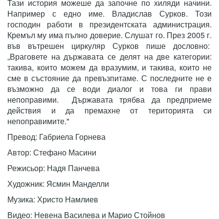
Тази история можеше да започне по хиляди начини.
Например с едно име. Владислав Сурков. Този
господин работи в президентската администрация.
Кремъл му има пълно доверие. Слушат го. През 2005 г.
във вътрешен циркуляр Сурков пише дословно:
„Враговете на държавата се делят на две категории:
такива, които можем да вразумим, и такива, които не
сме в състояние да превъзпитаме. С последните не е
възможно да се води диалог и това ги прави
непоправими. Държавата трябва да предприеме
действия и да премахне от територията си
непоправимите."
Превод: Габриела Горнева
Автор: Стефано Масини
Режисьор: Надя Панчева
Художник: Ясмин Манделли
Музика: Христо Намлиев
Видео: Невена Василева и Марио Стойнов