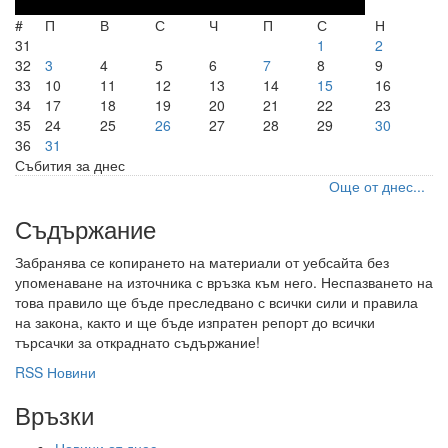
#
П
В
С
Ч
П
С
Н
31
1
2
32
3
4
5
6
7
8
9
33
10
11
12
13
14
15
16
34
17
18
19
20
21
22
23
35
24
25
26
27
28
29
30
36
31
Събития за днес
Още от днес...
Съдържание
Забранява се копирането на материали от уебсайта без
упоменаване на източника с връзка към него. Неспазването на
това правило ще бъде преследвано с всички сили и правила
на закона, както и ще бъде изпратен репорт до всички
търсачки за откраднато съдържание!
RSS Новини
Връзки
Новини от днес