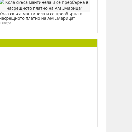
Кола скъса мантинела и се преобърна в
насрещното платно на АМ „Марица“
Вчера