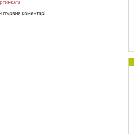
артинката
й първия коментар!