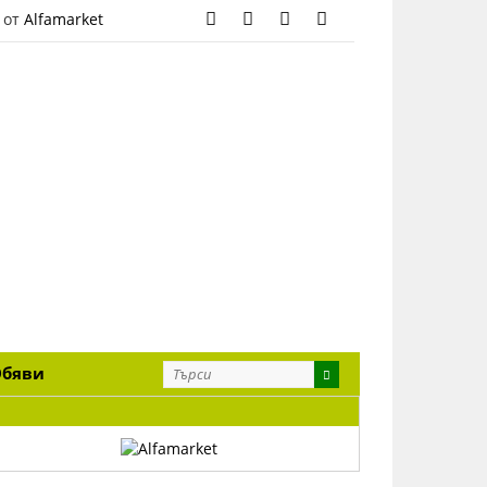
 от
Alfamarket
Обяви