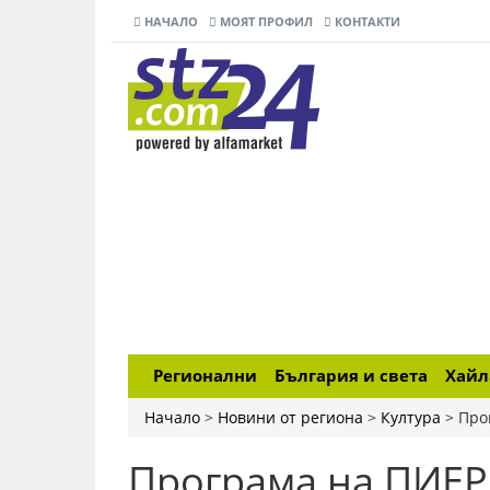
НАЧАЛО
МОЯТ ПРОФИЛ
КОНТАКТИ
Регионални
България и света
Хай
Начало
>
Новини от региона
>
Култура
>
Про
Програма на ПИЕР