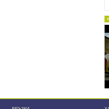
ВРЪЗКИ
Х