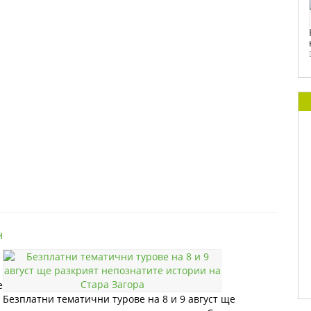
н
е
Безплатни тематични турове на 8 и 9 август ще