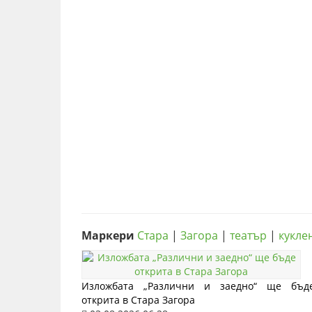
Маркери
Стара
|
Загора
|
театър
|
кукле
Изложбата „Различни и заедно“ ще бъд
открита в Стара Загора