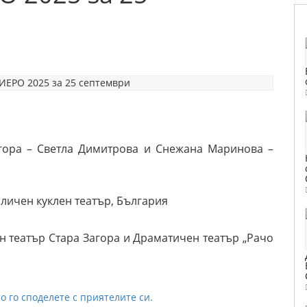
агора – Светла Димитрова и Снежана Маринова –
оличен куклен театър, България
н театър Стара Загора и Драматичен театър „Рачо
о го споделете с приятелите си.