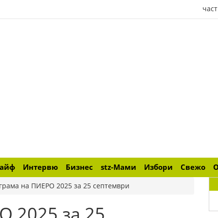
част
лайф
Интервю
Бизнес
stz-Мами
Избори
Свежо
грама на ПИЕРО 2025 за 25 септември
О 2025 за 25