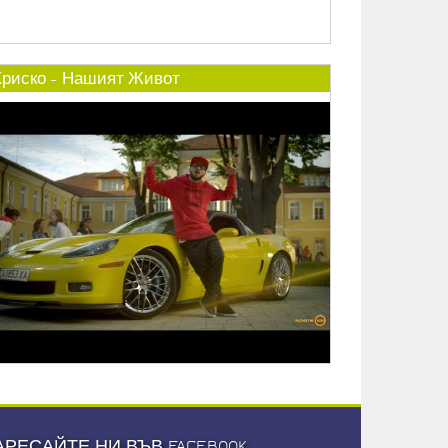
Криско - Нашият Живот
АРЕСАЙТЕ НИ ВЪВ FACEBOOK