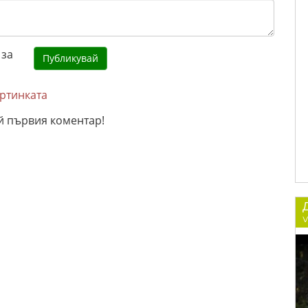
артинката
й първия коментар!
v