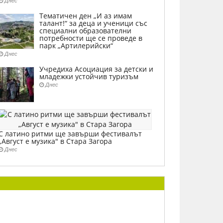
Днес
Тематичен ден „И аз имам
талант!“ за деца и ученици със
специални образователни
потребности ще се проведе в
парк „Артилерийски“
Днес
Учредиха Асоциация за детски и
младежки устойчив туризъм
Днес
С латино ритми ще завърши фестивалът
„Август е музика" в Стара Загора
Днес