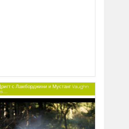
Дригт с Ламборджини и Мустанг Vaughn
s....