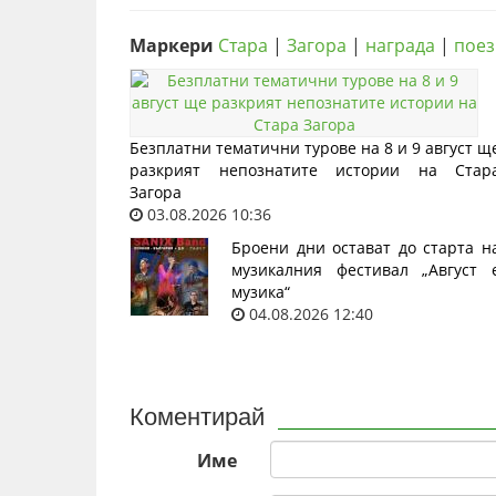
Маркери
Стара
|
Загора
|
награда
|
поез
Безплатни тематични турове на 8 и 9 август щ
разкрият непознатите истории на Стар
Загора
03.08.2026 10:36
Броени дни остават до старта н
музикалния фестивал „Август 
музика“
04.08.2026 12:40
Коментирай
Име