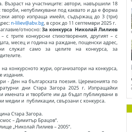
. Възраст на участниците: автори, навършили 18
с творби, непубликувани под каквато и да е форма
Всеки автор изпраща имейл, съдържащ до 3 (три)
дрес:
n-liliev@abv.bg
, в срок до 1
1
септември 2025 г.
заглавие/относно:
За конкурса Николай Лилиев
– с трите конкурсни стихотворения, другият – с
дата, месец и година на раждане, пощенски адрес,
нни служат само за целите на конкурса, за
дителите.
е на конкурсното жури, организатори на конкурса,
е издания.
ври
-
Ден на българската поезия. Церемонията по
ературни дни Стара Загора 2025 г. Изпращайки
 си имената и творбите им да бъдат публикувани в
ни медии и публикации, свързани с конкурса.
щина Стара Загора.
осмос – Димитър Брацов“.
лище „Николай Лилиев – 2005“.