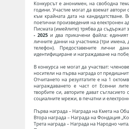
Конкурсът е анонимен, на свободна тема
години. Участие могат да вземат автори 
към крайната дата на кандидатстване. 
поетични произведения на електронен а
Писмата (имейлите) трябва да съдържат 
- 2025
и два прикачени файла: единият 
личните данни на участника (три имена, 
телефон). Предоставените лични да
идентифициране и награждаване на побе
В конкурса не могат да участват: членов
носители на първа награда от предишнит
Отчитането на резултатите е на 1 октом
награждаването е част от Есенни лит
творбите си, авторите дават съгласието
социалните мрежи, в печатни и електрон
Първа награда – Награда на Кмета на Об
Втора награда – Награда на Фондация „К
Трета награда – Награда на Народно чита