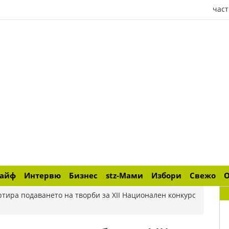
част
лайф
Интервю
Бизнес
stz-Мами
Избори
Свежо
ртира подаването на творби за XII Национален конкурс