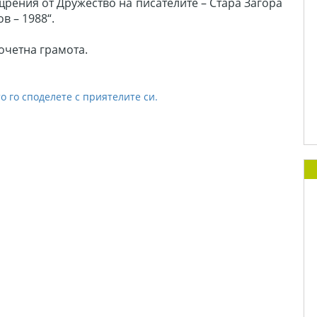
щрения от Дружество на писателите – Стара Загора
в – 1988“.
очетна грамота.
о го споделете с приятелите си.