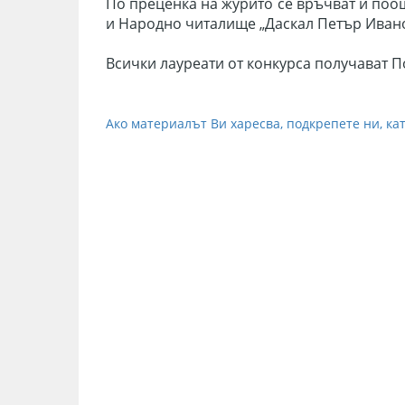
По преценка на журито се връчват и поо
и Народно читалище „Даскал Петър Ивано
Всички лауреати от конкурса получават П
Ако материалът Ви харесва, подкрепете ни, кат