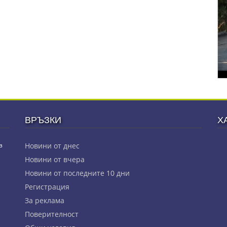
ВРЪЗКИ
Х
з
Новини от днес
Новини от вчера
Новини от последните 10 дни
Регистрация
За реклама
Πoвepитeлнocт