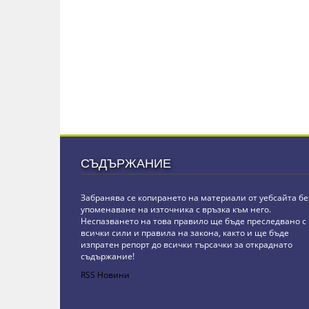
СЪДЪРЖАНИЕ
Забранява се копирането на материали от уебсайта бе
упоменаване на източника с връзка към него.
Неспазването на това правило ще бъде преследвано с
всички сили и правила на закона, както и ще бъде
изпратен репорт до всички търсачки за откраднато
съдържание!
RSS Новини