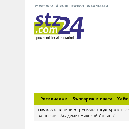
НАЧАЛО
МОЯТ ПРОФИЛ
КОНТАКТИ
Регионални
България и света
Хай
Начало
>
Новини от региона
>
Култура
>
Ста
за поезия „Академик Николай Лилиев“