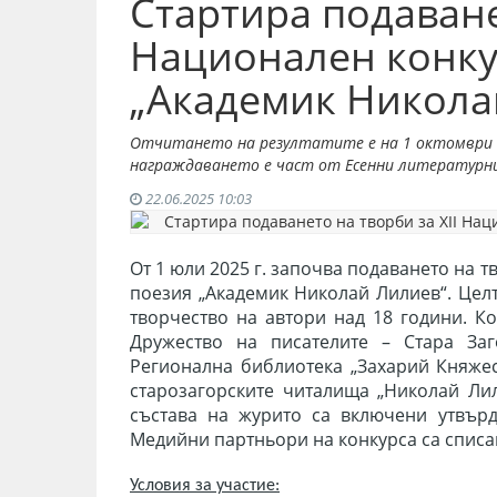
Стартира подаванет
Национален конку
„Академик Никола
Отчитането на резултатите е на 1 октомври -
награждаването е част от Есенни литературни 
22.06.2025 10:03
От 1 юли 2025 г. започва подаването на т
поезия „Академик Николай Лилиев“. Цел
творчество на автори над 18 години. К
Дружество на писателите – Стара За
Регионална библиотека „Захарий Княжес
старозагорските читалища „Николай Лил
състава на журито са включени утвър
Медийни партньори на конкурса са списан
Условия за участие: