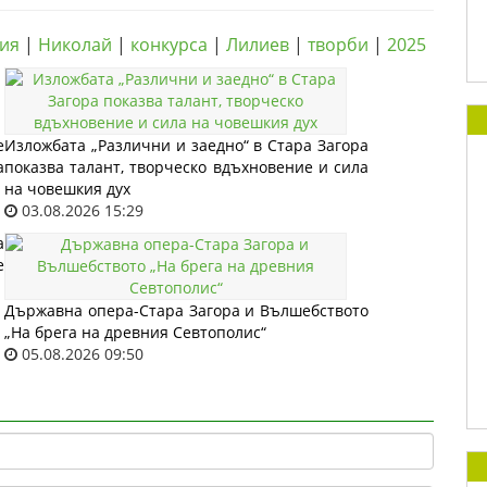
ия
|
Николай
|
конкурса
|
Лилиев
|
творби
|
2025
е
Изложбата „Различни и заедно“ в Стара Загора
а
показва талант, творческо вдъхновение и сила
на човешкия дух
03.08.2026 15:29
а
е
Държавна опера-Стара Загора и Вълшебството
„На брега на древния Севтополис“
05.08.2026 09:50