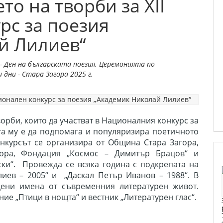
о на творби за XII
рс за поезия
й Лилиев“
 Ден на българската поезия. Церемонията по
дни - Стара Загора 2025 г.
ворби, които да участват в Националния конкурс за
та му е да подпомага и популяризира поетичното
онкурсът се организира от Община Стара Загора,
гора, Фондация „Космос – Димитър Брацов“ и
ки“. Провежда се всяка година с подкрепата на
иев – 2005“ и „Даскал Петър Иванов – 1988“. В
дени имена от съвременния литературен живот.
ие „Птици в нощта“ и вестник „Литературен глас“.