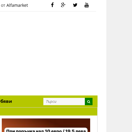
 от
Alfamarket
Обяви