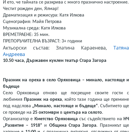
И ето, че тайната се разкрива с много празнично настроение.
Честит рожден ден, Ялмар!
Драматизация и режисура: Катя Илкова
Сценография: Майя Петрова
Музикална среда: Катя Илкова
ВРЕМЕТРАЕНЕ: 35 мин.
ПРЕПОРЪЧИТЕЛНА ВЪЗРАСТ: 3+ години
Актьорски състав: Златина Караенева,
Татяна
Андреева
10.50 часа, Държавен куклен театър Стара Загора
Празник на ореха в село Оряховица – минало, настояще и
бъдеще
Село Оряховица отново ще посрещне своите гости с
любимия
Празник на ореха
, който тази година ще премине
под надслова
„Минало, настояще и бъдеще“
. Събитието ще
се проведе на
25 октомври
в
центъра на селото
.
Организатор е
Кметство Оряховица
със съдействието на
НЧ
„Развитие – 1918“
и
Община Стара Загора
. Празникът ще