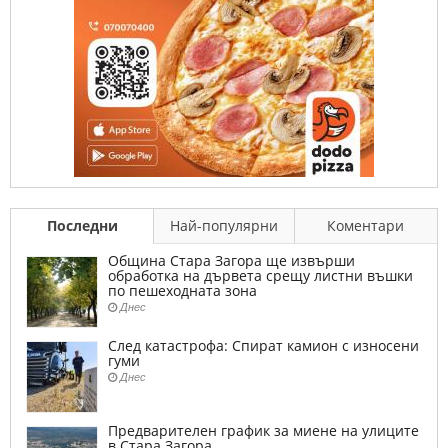
Последни
Най-популярни
Коментари
Община Стара Загора ще извърши
обработка на дървета срещу листни въшки
по пешеходната зона
Днес
След катастрофа: Спират камион с износени
гуми
Днес
Предварителен график за миене на улиците
в Стара Загора