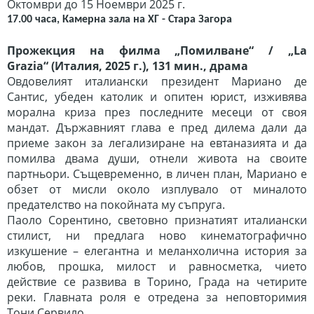
Октомври до 15 Ноември 2025 г.
17.00 часа, Камерна зала на ХГ - Стара Загора
Прожекция на филма „Помилване“ / „La
Grazia“
(
Италия, 2025
г.
)
, 131 мин., драма
Овдовeлият италиански президент Мариано де
Сантис, убеден католик и опитен юрист, изживява
морална криза през последните месеци от своя
мандат. Държавният глава е пред дилема дали да
приеме закон за легализиране на евтаназията и да
помилва двама души, отнели живота на своите
партньори. Същевременно, в личен план, Мариано е
обзет от мисли около изплувало от миналото
предателство на покойната му съпруга.
Паоло Сорентино, световно признатият италиански
стилист, ни предлага ново кинематографично
изкушение – елегантна и меланхолична история за
любов, прошка, милост и равносметка, чието
действие се развива в Торино, Града на четирите
реки. Главната роля е отредена за неповторимия
Тони Сервило.