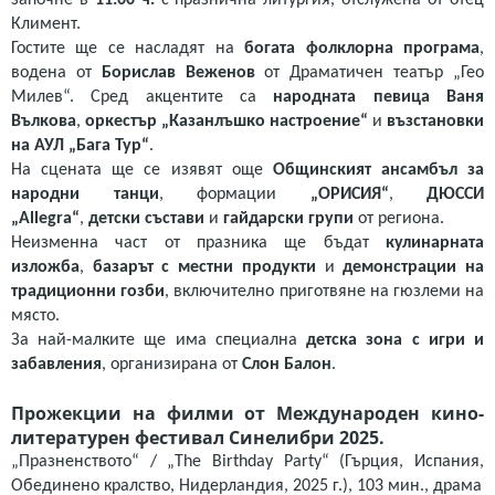
започне в
11:00 ч.
с празнична литургия, отслужена от отец
Климент.
Гостите ще се насладят на
богата фолклорна програма
,
водена от
Борислав Веженов
от Драматичен театър „Гео
Милев“. Сред акцентите са
народната певица Ваня
Вълкова
,
оркестър „Казанлъшко настроение“
и
възстановки
на АУЛ „Бага Тур“
.
На сцената ще се изявят още
Общинският ансамбъл за
народни танци
, формации
„ОРИСИЯ“
,
ДЮССИ
„Allegra“
,
детски състави
и
гайдарски групи
от региона.
Неизменна част от празника ще бъдат
кулинарната
изложба
,
базарът с местни продукти
и
демонстрации на
традиционни гозби
, включително приготвяне на гюзлеми на
място.
За най-малките ще има специална
детска зона с игри и
забавления
, организирана от
Слон Балон
.
Прожекции на филми от Международен кино-
литературен фестивал Синелибри 2025.
„Празненството“ / „The Birthday Party“ (Гърция, Испания,
Обединено кралство, Нидерландия, 2025 г.), 103 мин., драма