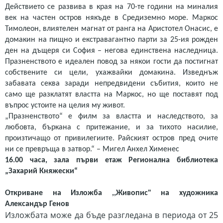
Действието се развива в края на 70-те години на миналия
век на частен остров някъде в Средиземно море. Маркос
Тимолеон, влиятелен магнат от ранга на Аристотел Онасис, е
домакин на пищно и екстравагантно парти за 25-ия рожден
ден на дъщеря си София – негова единствена наследница.
Празненството e идеален повод за някои гости да постигнат
собствените си цели, ухажвайки домакина. Изведнъж
забавата секва заради непредвидени събития, които не
само ще разклатят властта на Маркос, но ще поставят под
въпрос устоите на целия му живот.
„Празненството“ е филм за властта и наследството, за
любовта, бъркана с притежание, и за тихото насилие,
произтичащо от привилегиите. Райският остров пред очите
ни се превръща в затвор.“ – Мигел Анхел Хименес
16.00 часа, зала първи етаж Регионална библиотека
„Захарий Княжески“
Откриване на Изложба ,,Живопис" на художника
Александър Генов
Изложбата може да бъде разгледана в периода от 25