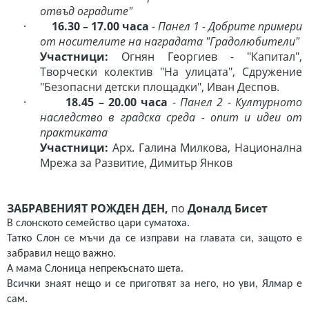
отвъд оградите"
·
16.30 – 17.00 часа
- Панел 1 - Добрите примери
от носителите на наградата "Градолюбители"
Участници:
Огнян Георгиев - "Капитал",
Творчески колектив "На улицата", Сдружение
"Безопасни детски площадки", Иван Деспов.
·
18.45 – 20.00 часа
- Панел 2 - Културното
наследство в градска среда - опит и идеи от
практиката
Участници:
Арх. Галина Милкова, Национална
Мрежа за Развитие, Димитьр Янков
ЗАБРАВЕНИЯТ РОЖДЕН ДЕН,
по
Доналд Бисет
В слонското семейство цари суматоха.
Татко Слон се мъчи да се изправи на главата си, защото е
забравил нещо важно.
А мама Слоница непрекъснато шета.
Всички знаят нещо и се приготвят за него, но уви, Ялмар е
сам.