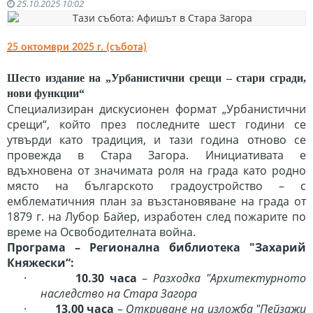
25.10.2025 10:02
25 октомври 2025 г. (събота)
Шесто издание на „Урбанистични срещи – стари сгради,
нови функции“
Специализиран дискусионен формат „Урбанистични
срещи“, който през последните шест години се
утвърди като традиция, и тази година отново се
провежда в Стара Загора. Инициативата е
вдъхновена от значимата роля на града като родно
място на българското градоустройство – с
емблематичния план за възстановяване на града от
1879 г. на Лубор Байер, изработен след пожарите по
време на Освободителната война.
Програма – Регионална библиотека "Захарий
Княжески“:
·
10.30 часа
–
Разходка "Архитектурното
наследство на Стара Загора
·
13.00 часа
–
Откриване на изложба "Пейзажи