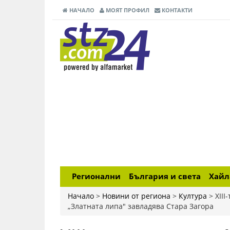
НАЧАЛО
МОЯТ ПРОФИЛ
КОНТАКТИ
Регионални
България и света
Хай
Начало
>
Новини от региона
>
Култура
>
XII
„Златната липа" завладява Стара Загора