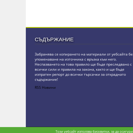
СЪДЪРЖАНИЕ
Забранява се копирането на материали от уебсайта бе
упоменаване на източника с връзка към него.
Неспазването на това правило ще бъде преследвано с
всички сили и правила на закона, както и ще бъде
изпратен репорт до всички търсачки за откраднато
съдържание!
RSS Новини
Copyright © stz24.com. Developed by
BPage CMS
.
Този уебсайт използва бисквитки, за да осигур