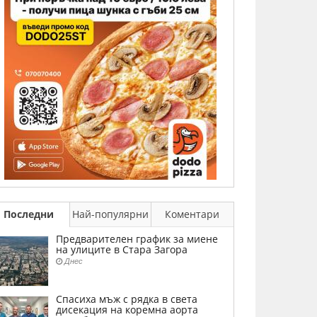
Последни
Най-популярни
Коментари
Предварителен график за миене
на улиците в Стара Загора
Днес
Спасиха мъж с рядка в света
дисекация на коремна аорта