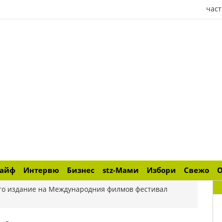
част
лайф
Интервю
Бизнес
stz-Мами
Избори
Свежо
I-то издание на Международния филмов фестивал