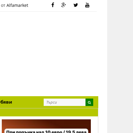
 от
Alfamarket
Обяви