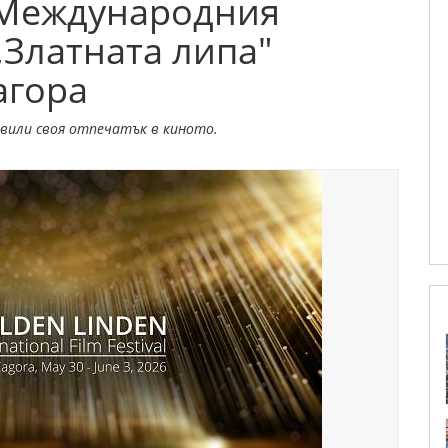
а Международния
Златната липа"
агора
авили своя отпечатък в киното.