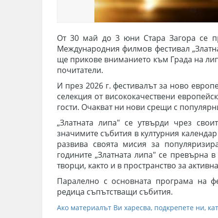
От 30 май до 3 юни Стара Загора се 
Международния филмов фестивал „Златнат
ще прикове вниманието към Града на лип
почитатели.
И през 2026 г. фестивалът
за ново европ
селекция о
т висококачествени европейс
гости.
Очакват ни нови срещи с популярни
„Златната липа" се утвърди чрез сво
значимите събития в културния календар
развива своята мисия за популяризир
годините „Златната липа" се превърна 
творци, както и в пространство за
активн
Паралелно с основната програма на ф
редица съпътстващи събития.
Ако материалът Ви харесва, подкрепете ни, кат