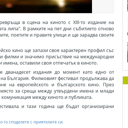
превръща в сцена на киното
с
XIII-
то издание на
а липа". В рамките на пет дни събитието отново
ите, поетите и правите улици и ще зарадва своите
ейско кино
ще запази своя характерен профил
със
ки филми
и значимо
присъствие на международни
 имена, оставили своя отпечатък в киното.
ите дванадесет издания до момент
като едно от
 на България
. Филмовият фестивал
продължава да
ане на европейското и българското кино. През
в
място
за среща между утвърдени имена и млади
а комуникация
между киното и публиката.
естивала и тази година ще бъдат организирани
о го споделете с приятелите си.