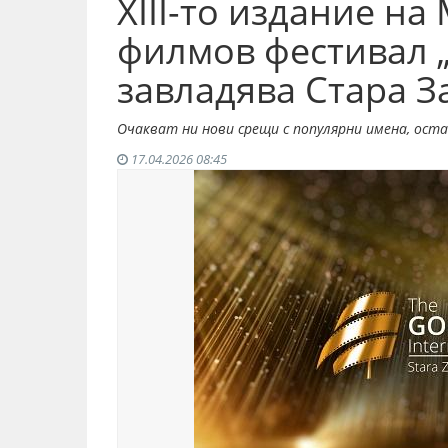
XIII-то издание н
филмов фестивал „
завладява Стара З
Очакват ни нови срещи с популярни имена, ост
17.04.2026 08:45