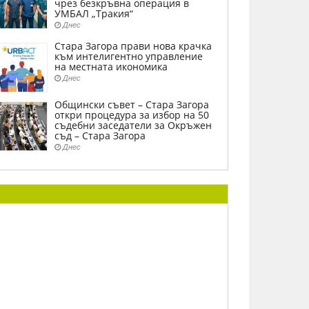
чрез безкръвна операция в
УМБАЛ „Тракия“
Днес
Стара Загора прави нова крачка
към интелигентно управление
на местната икономика
Днес
Общински съвет – Стара Загора
откри процедура за избор на 50
съдебни заседатели за Окръжен
съд – Стара Загора
Днес