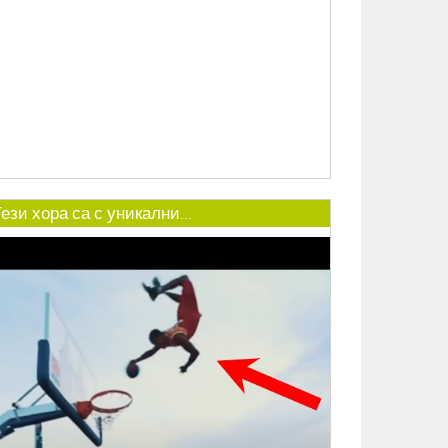
ези хора са с уникални...