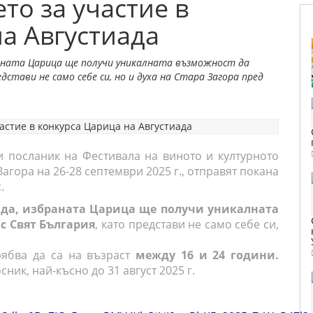
то за участие в
а Августиада
раната Царица ще получи уникалната възможност да
дстави не само себе си, но и духа на Стара Загора пред
и посланик на Фестивала на виното и културното
Загора на 26-28 септември 2025 г., отправят покана
.
иада, избраната Царица ще получи уникалната
с Свят България
, като представи не само себе си,
рябва да са на възраст
между 16 и 24 години.
ник, най-късно до 31 август 2025 г.