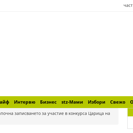
част
лайф
Интервю
Бизнес
stz-Мами
Избори
Свежо
апочна записването за участие в конкурса Царица на