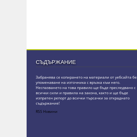
СЪДЪРЖАНИЕ
Забранява се копирането на материали от уебсайта бе
упоменаване на източника с връзка към него.
Неспазването на това правило ще бъде преследвано с
всички сили и правила на закона, както и ще бъде
изпратен репорт до всички търсачки за откраднато
съдържание!
RSS Новини