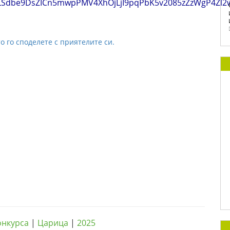
pQLSdbe9DsZICn5mwpPMV4XhOjLjI9pqPbK5v2085zZzWgP4Zl2
о го споделете с приятелите си.
онкурса
|
Царица
|
2025