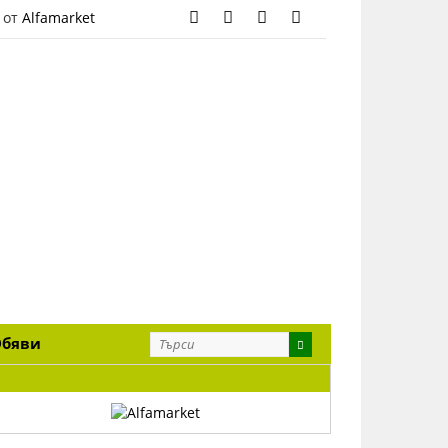
 от
Alfamarket
Обяви