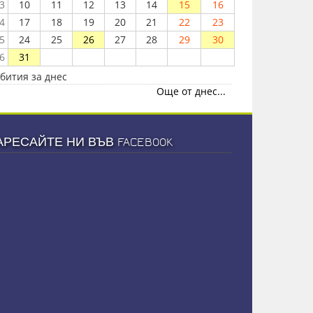
3
10
11
12
13
14
15
16
4
17
18
19
20
21
22
23
5
24
25
26
27
28
29
30
6
31
бития за днес
Още от днес...
АРЕСАЙТЕ НИ ВЪВ FACEBOOK