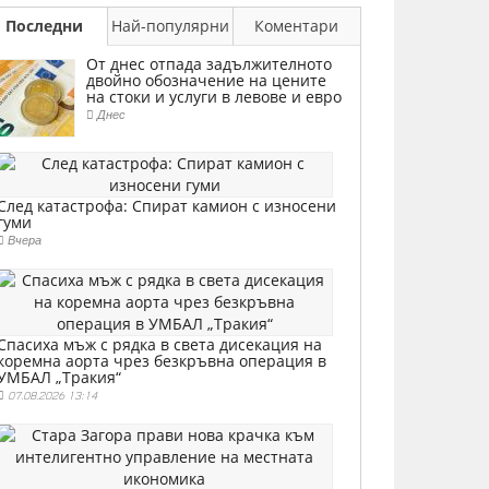
Последни
Най-популярни
Коментари
От днес отпада задължителното
двойно обозначение на цените
на стоки и услуги в левове и евро
Днес
След катастрофа: Спират камион с износени
гуми
Вчера
Спасиха мъж с рядка в света дисекация на
коремна аорта чрез безкръвна операция в
УМБАЛ „Тракия“
07.08.2026 13:14