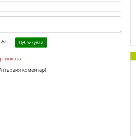
артинката
й първия коментар!