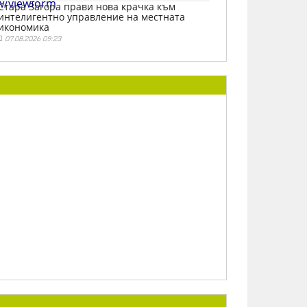
w/viewform
Стара Загора прави нова крачка към
интелигентно управление на местната
икономика
07.08.2026 09:23