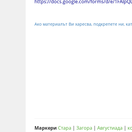
https://docs.google.com/forms/d/e/1FAI
Ако материалът Ви харесва, подкрепете ни, кат
Маркери
Стара
|
Загора
|
Августиада
|
к