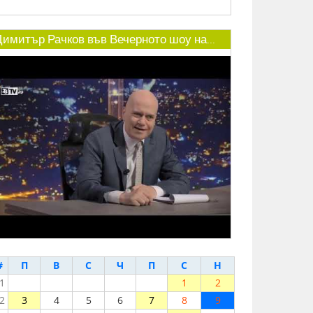
Димитър Рачков във Вечерното шоу на...
#
П
В
С
Ч
П
С
Н
1
1
2
2
3
4
5
6
7
8
9