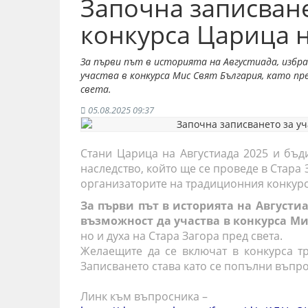
Започна записване
конкурса Царица н
За първи път в историята на Августиада, изб
участва в конкурса Мис Свят България, като пре
света.
05.08.2025 09:37
Стани Царица на Августиада 2025 и бъд
наследство, който ще се проведе в Стара 
организаторите на традиционния конкурс
За първи път в историята на Август
възможност да участва в конкурса Ми
но и духа на Стара Загора пред света.
Желаещите да се включат в конкурса т
Записването става като се попълни
въпрос
Линк към въпросника –