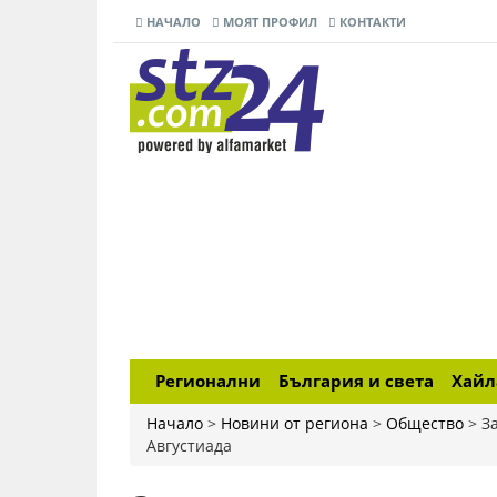
НАЧАЛО
МОЯТ ПРОФИЛ
КОНТАКТИ
Регионални
България и света
Хай
Начало
>
Новини от региона
>
Общество
>
З
Августиада