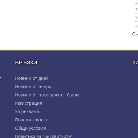
3
3
3
3
Съ
ВРЪЗКИ
Х
з
Новини от днес
Новини от вчера
Новини от последните 10 дни
Регистрация
За реклама
Πoвepитeлнocт
Общи условия
Политика за "бисквитките"