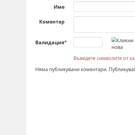
Име
Коментар
Валидация
*
Въведете символите от к
Няма публикувани коментари. Публикува