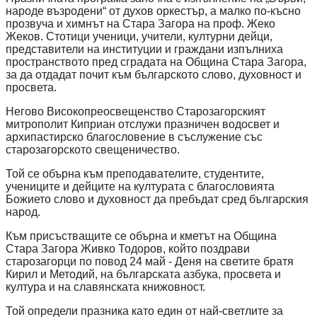
народе възродени“ от духов оркестър, а малко по-късно
прозвуча и химнът на Стара Загора на проф. Жеко
Жеков. Стотици ученици, учители, културни дейци,
представители на институции и граждани изпълниха
пространството пред сградата на Община Стара Загора,
за да отдадат почит към българското слово, духовност и
просвета.
Негово Високопреосвещенство Старозагорският
митрополит Киприан отслужи празничен водосвет и
архипастирско благословение в съслужение със
старозагорското свещеничество.
Той се обърна към преподавателите, студентите,
учениците и дейците на културата с благословията
Божието слово и духовност да пребъдат сред българския
народ.
Към присъстващите се обърна и кметът на Община
Стара Загора Живко Тодоров, който поздрави
старозагорци по повод 24 май - Деня на светите братя
Кирил и Методий, на българската азбука, просвета и
култура и на славянската книжовност.
Той определи празника като един от най-светлите за