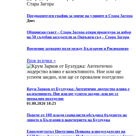
Предварителен график за миене на улиците в Стара Загора
Днес
Общински съвет – Стара Загора откри процедура за избор
на 50 съдебни заседатели за Окръжен съд – Стара Загора
Временно затварят пътя между Българене и Рисиманово
Виж всички »
Крум Зарков от Бузлуджа: Автентично лидерство вляво е
колективното. Ние или ще успеем заедно, или ще се
провалим поотделно
01.08.2026 18:25
Повече от 100 млади социалисти обсъдиха бъдещето на
лявото в България в навечерието на Бузлуджа
Eвродепутатът Цветелина Пенкова и председателят на