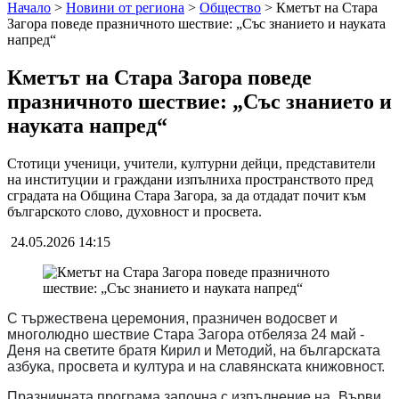
Начало
>
Новини от региона
>
Общество
>
Кметът на Стара
Загора поведе празничното шествие: „Със знанието и науката
напред“
Кметът на Стара Загора поведе
празничното шествие: „Със знанието и
науката напред“
Стотици ученици, учители, културни дейци, представители
на институции и граждани изпълниха пространството пред
сградата на Община Стара Загора, за да отдадат почит към
българското слово, духовност и просвета.
24.05.2026 14:15
С тържествена церемония, празничен водосвет и
многолюдно шествие Стара Загора отбеляза 24 май -
Деня на светите братя Кирил и Методий, на българската
азбука, просвета и култура и на славянската книжовност.
Празничната програма започна с изпълнение на „Върви,