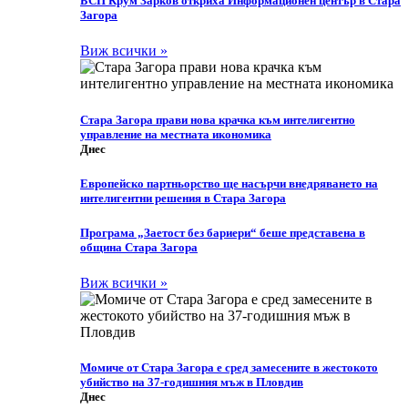
БСП Крум Зарков откриха Информационен център в Стара
Загора
Виж всички »
Стара Загора прави нова крачка към интелигентно
управление на местната икономика
Днес
Европейско партньорство ще насърчи внедряването на
интелигентни решения в Стара Загора
Програма „Заетост без бариери“ беше представена в
община Стара Загора
Виж всички »
Момиче от Стара Загора е сред замесените в жестокото
убийство на 37-годишния мъж в Пловдив
Днес