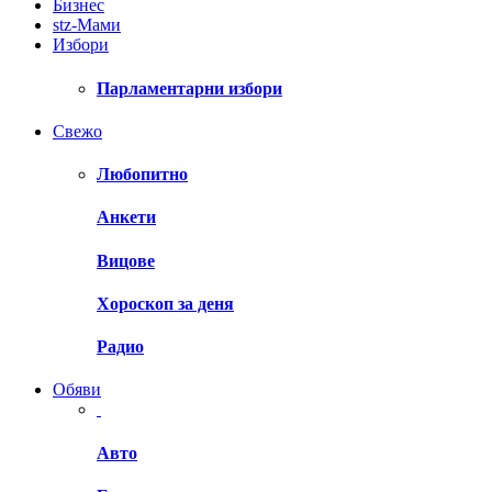
Бизнес
stz-Мами
Избори
Парламентарни избори
Свежо
Любопитно
Анкети
Вицове
Хороскоп за деня
Радио
Обяви
Авто