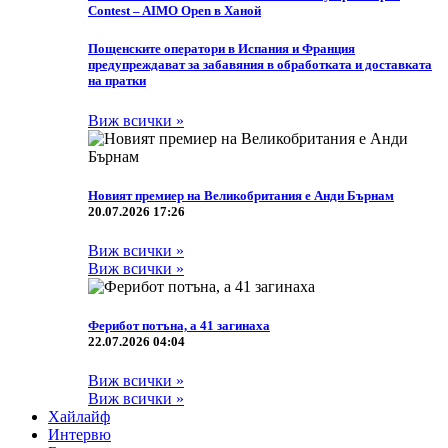
Contest – AIMO Open в Ханой
Пощенските оператори в Испания и Франция
предупреждават за забавяния в обработката и доставката
на пратки
Виж всички »
Новият премиер на Великобритания е Анди Бърнам
20.07.2026 17:26
Виж всички »
Виж всички »
Ферибот потъна, а 41 загинаха
22.07.2026 04:04
Виж всички »
Виж всички »
Хайлайф
Интервю