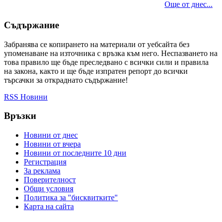
Още от днес...
Съдържание
Забранява се копирането на материали от уебсайта без
упоменаване на източника с връзка към него. Неспазването на
това правило ще бъде преследвано с всички сили и правила
на закона, както и ще бъде изпратен репорт до всички
търсачки за откраднато съдържание!
RSS Новини
Връзки
Новини от днес
Новини от вчера
Новини от последните 10 дни
Регистрация
За реклама
Πoвepитeлнocт
Общи условия
Политика за "бисквитките"
Карта на сайта