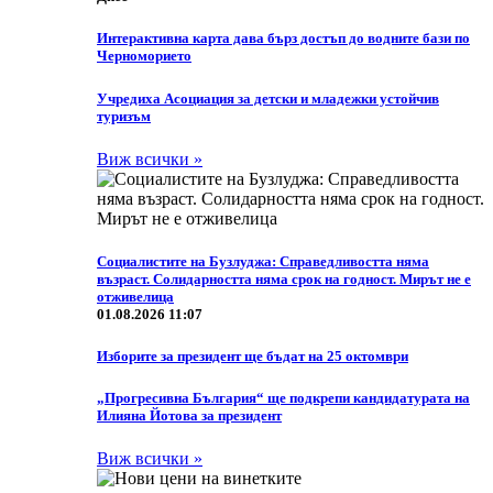
Интерактивна карта дава бърз достъп до водните бази по
Черноморието
Учредиха Асоциация за детски и младежки устойчив
туризъм
Виж всички »
Социалистите на Бузлуджа: Справедливостта няма
възраст. Солидарността няма срок на годност. Мирът не е
отживелица
01.08.2026 11:07
Изборите за президент ще бъдат на 25 октомври
„Прогресивна България“ ще подкрепи кандидатурата на
Илияна Йотова за президент
Виж всички »