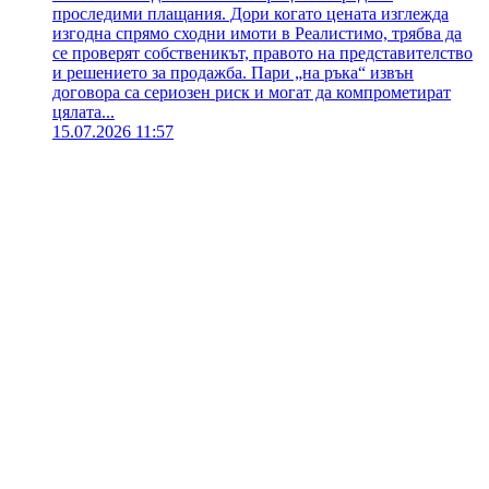
проследими плащания. Дори когато цената изглежда
изгодна спрямо сходни имоти в Реалистимо, трябва да
се проверят собственикът, правото на представителство
и решението за продажба. Пари „на ръка“ извън
договора са сериозен риск и могат да компрометират
цялата...
15.07.2026 11:57