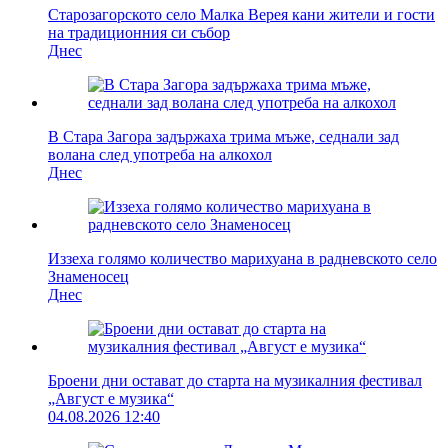
Старозагорското село Малка Верея кани жители и гости
на традиционния си събор
Днес
В Стара Загора задържаха трима мъже, седнали зад
волана след употреба на алкохол
Днес
Иззеха голямо количество марихуана в радневското село
Знаменосец
Днес
Броени дни остават до старта на музикалния фестивал
„Август е музика“
04.08.2026 12:40