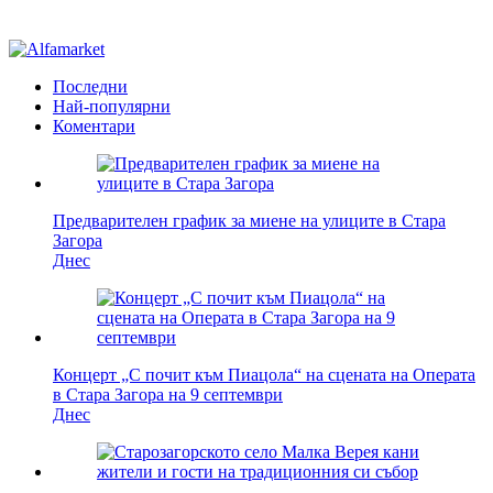
Последни
Най-популярни
Коментари
Предварителен график за миене на улиците в Стара
Загора
Днес
Концерт „С почит към Пиацола“ на сцената на Операта
в Стара Загора на 9 септември
Днес