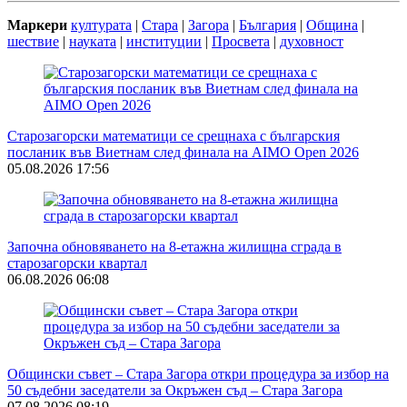
Маркери
културата
|
Стара
|
Загора
|
България
|
Община
|
шествие
|
науката
|
институции
|
Просвета
|
духовност
Старозагорски математици се срещнаха с българския
посланик във Виетнам след финала на AIMO Open 2026
05.08.2026 17:56
Започна обновяването на 8-етажна жилищна сграда в
старозагорски квартал
06.08.2026 06:08
Общински съвет – Стара Загора откри процедура за избор на
50 съдебни заседатели за Окръжен съд – Стара Загора
07.08.2026 08:19