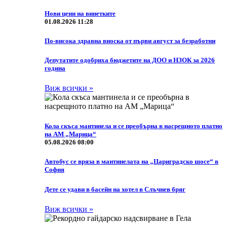
Нови цени на винетките
01.08.2026 11:28
По-висока здравна вноска от първи август за безработни
Депутатите одобриха бюджетите на ДОО и НЗОК за 2026
година
Виж всички »
Кола скъса мантинела и се преобърна в насрещното платно
на АМ „Марица“
05.08.2026 08:00
Автобус се вряза в мантинелата на „Цариградско шосе“ в
София
Дете се удави в басейн на хотел в Слъчнев бряг
Виж всички »