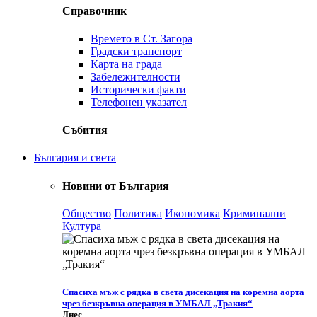
Справочник
Времето в Ст. Загора
Градски транспорт
Карта на града
Забележителности
Исторически факти
Телефонен указател
Събития
България и света
Новини от България
Общество
Политика
Икономика
Криминални
Култура
Спасиха мъж с рядка в света дисекация на коремна аорта
чрез безкръвна операция в УМБАЛ „Тракия“
Днес