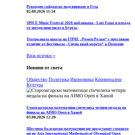
Рекордно гайдарско надсвирване в Гела
02.08.2026 11:34
SPICE Music Festival 2026 наближава - Luis Fonsi и плеада
от звезди пристигат в Бургас
Театралната школа на ГПЧЕ „Ромен Ролан“ с престижно
отличие от фестивала „Сцена край морето“ в Поморие
Виж всички »
Новини от света
Общество
Политика
Икономика
Криминални
Култура
Старозагорски математици спечелиха четири медала на
финала на AIMO Open в Ханой
03.08.2026 12:20
Шестима български математици ще представят страната
ни на Asia International Mathematical Olympiad Open