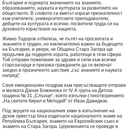
България и подчерта значението на знанието,
образованието, науката и културата за развитието на
обществото. В словото си кметът изрази признателност
към учителите, университетските преподаватели,
дейците на културата и всички, посветили труда си на
духовното израстване на нацията.
Живко Тодоров отбеляза, че пътят на просветата и
знанието е труден, но изключително важен за бъдещето
на България, и увери, че Община Стара Загора ще
продължи да подкрепя хората, работещи в тези сфери.
Той отправи пожелание за здраве и сили към всички
старозагорци и призова гражданите да се включат
заедно в празничното шествие „със знанието и науката
напред“.
Своя емоционален поздрав към присъстващите отправи
и малката Даная Божинова от IV А група на Детска
градина № 31 „Слънце“, която изпълни стихотворението
„На светите Кирил и Методий“ от Иван Давидков.
Под звуците на националния химн в изпълнение на
духов оркестър бяха издигнати националното знаме на
Република България, знамето на Европейския съюз и
знамето на Стара Загора. Церемонията се проведе в