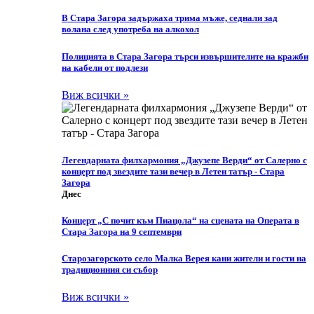
В Стара Загора задържаха трима мъже, седнали зад
волана след употреба на алкохол
Полицията в Стара Загора търси извършителите на кражби
на кабели от подлези
Виж всички »
Легендарната филхармония „Джузепе Верди“ от Салерно с
концерт под звездите тази вечер в Летен татър - Стара
Загора
Днес
Концерт „С почит към Пиацола“ на сцената на Операта в
Стара Загора на 9 септември
Старозагорското село Малка Верея кани жители и гости на
традиционния си събор
Виж всички »