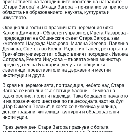
присъствието на тазгодишните носители на наградите
„Стара Загора“ и „Млада Загора“ - признание за принос в
областта на образованието, науката, културата и
изкуството.
Официални гости на празничната церемония бяха
Калоян Дамянов - Областен управител, Ивета Лазарова -
председател на Общинския съвет Стара Загора, зам.
кметовете Надежда Чакърова, Милена Желева, Павлина
Делчева, Светослав Колев, Радостин Танев, ректорът на
Тракийски университет, общественият посредник Иванка
Сотирова, Ренета Инджова – първата жена министър
председател на България, депутати, общински
съветници, представители на държавни и местни
институции и други.
В края на церемонията, по традиция, небето над Стара
Загора се изпълни със стотици балони – символ на
вдъхновение, полет и надежда. Така бе дадено началото
и на празничното шествие по пешеходната част на бул.
„Цар Симеон Велики“, в което се включиха училища,
детски градини, читалища, културни и образователни
институции.
През целия ден Стара Загора празнува с богата