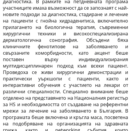
диагностика. В рамките на петдневната програма
участниците имаха възможност да се запознаят с най-
новите подходи за диагностика, стадиране и лечение
на пациенти с гнойна хидраденитиса, включително
прилагането на биологична терапия, съвременни
хирургични техники и високоспециализирана
дерматологична сонография. Обсъдени бяха
клиничните фенотипове на заболяването и
свързаните коморбидности, като акцент беше
поставен върху индивидуализирания
мултидисциплинарен подход към всеки пациент.
Проведоха се живи хирургични демонстрации и
практически уъркшопи с пациенти, както и
интерактивни обучения с участието на лекари от
различни специалности. Специално внимание беше
отделено на представянето на Националния регистър
за HS и необходимостта от създаване на референтни
мрежи за лечение на заболяването в България. В
програмата беше включена и кръгла маса, посветена
на подобряване на организацията на здравната
грижа, както и networking събития, които