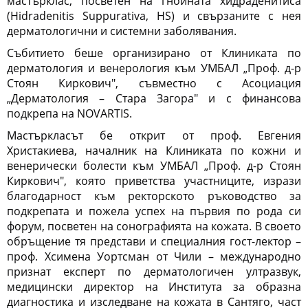
мастърклас, посветен на гнойната хидраденитиса
(Hidradenitis Suppurativa, HS) и свързаните с нея
дерматологични и системни заболявания.
Събитието беше организирано от Клиниката по
дерматология и венерология към УМБАЛ „Проф. д-р
Стоян Киркович", съвместно с Асоциация
„Дерматология – Стара Загора" и с финансова
подкрепа на NOVARTIS.
Мастъркласът бе открит от проф. Евгения
Христакиева, началник на Клиниката по кожни и
венерически болести към УМБАЛ „Проф. д-р Стоян
Киркович", която приветства участниците, изрази
благодарност към ректорското ръководство за
подкрепата и пожела успех на първия по рода си
форум, посветен на сонографията на кожата. В своето
обръщение тя представи и специалния гост-лектор –
проф. Хсимена Уортсман от Чили – международно
признат експерт по дерматологичен ултразвук,
медицински директор на Института за образна
диагностика и изследване на кожата в Сантяго, част