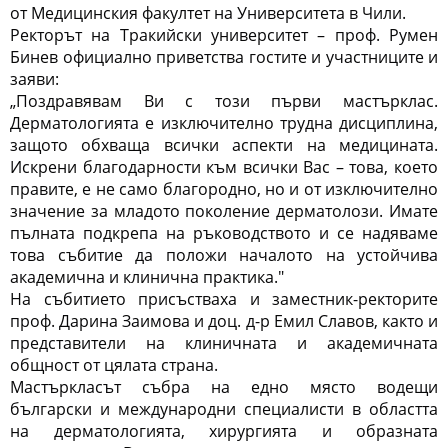
от Медицинския факултет на Университета в Чили.
Ректорът на Тракийски университет – проф. Румен
Бинев официално приветства гостите и участниците и
заяви:
„Поздравявам Ви с този първи мастърклас.
Дерматологията е изключително трудна дисциплина,
защото обхваща всички аспекти на медицината.
Искрени благодарности към всички Вас – това, което
правите, е не само благородно, но и от изключително
значение за младото поколение дерматолози. Имате
пълната подкрепа на ръководството и се надяваме
това събитие да положи началото на устойчива
академична и клинична практика."
На събитието присъстваха и заместник-ректорите
проф. Дарина Заимова и доц. д-р Емил Славов, както и
представители на клиничната и академичната
общност от цялата страна.
Мастъркласът събра на едно място водещи
български и международни специалисти в областта
на дерматологията, хирургията и образната