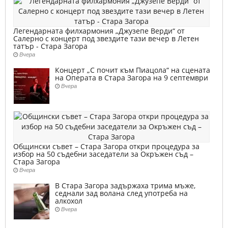
Легендарната филхармония „Джузепе Верди“ от
Салерно с концерт под звездите тази вечер в Летен
татър - Стара Загора
Вчера
Концерт „С почит към Пиацола“ на сцената
на Операта в Стара Загора на 9 септември
Вчера
Общински съвет – Стара Загора откри процедура за
избор на 50 съдебни заседатели за Окръжен съд –
Стара Загора
Вчера
В Стара Загора задържаха трима мъже,
седнали зад волана след употреба на
алкохол
Вчера