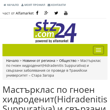
НАЧАЛО
МОЯТ ПРОФИЛ
КОНТАКТИ
част от
Alfamarket
Начало
>
Новини от региона
>
Общество
>
Мастърклас
по гноен хидроденит(Hidradenitis Suppurativa) и
свързани заболявания се проведе в Тракийски
университет – Стара Загора
Мастърклас по гноен
хидроденит(Hidradenitis
Suppurativa) и свързани