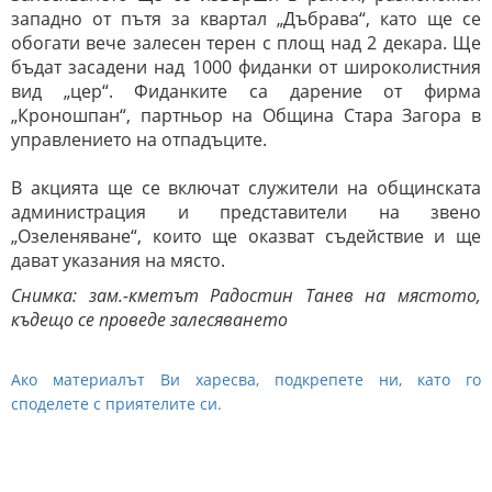
западно от пътя за квартал „Дъбрава“, като ще се
обогати вече залесен терен с площ над 2 декара. Ще
бъдат засадени над 1000 фиданки от широколистния
вид „цер“. Фиданките са дарение от фирма
„Кроношпан“, партньор на Община Стара Загора в
управлението на отпадъците.
В акцията ще се включат служители на общинската
администрация и представители на звено
„Озеленяване“, които ще оказват съдействие и ще
дават указания на място.
Снимка: зам.-кметът Радостин Танев на мястото,
къдещо се проведе залесяването
Ако материалът Ви харесва, подкрепете ни, като го
споделете с приятелите си.