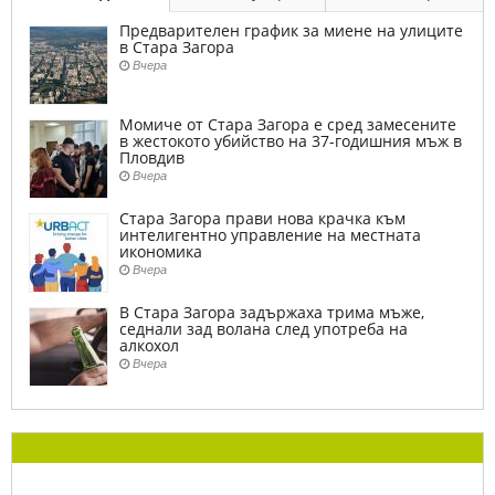
Предварителен график за миене на улиците
в Стара Загора
Вчера
Момиче от Стара Загора е сред замесените
в жестокото убийство на 37-годишния мъж в
Пловдив
Вчера
Стара Загора прави нова крачка към
интелигентно управление на местната
икономика
Вчера
В Стара Загора задържаха трима мъже,
седнали зад волана след употреба на
алкохол
Вчера