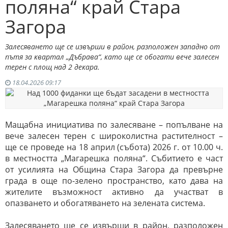
поляна“ край Стара
Загора
Залесяването ще се извърши в район, разположен западно от
пътя за квартал „Дъбрава“, като ще се обогати вече залесен
терен с площ над 2 декара.
18.04.2026 09:17
Мащабна инициатива по залесяване – попълване на
вече залесен терен с широколистна растителност –
ще се проведе на 18 април (събота) 2026 г. от 10.00 ч.
в местността „Магарешка поляна“. Събитието е част
от усилията на Община Стара Загора да превърне
града в още по-зелено пространство, като дава на
жителите възможност активно да участват в
опазването и обогатяването на зелената система.
Залесяването ще се извърши в район, разположен