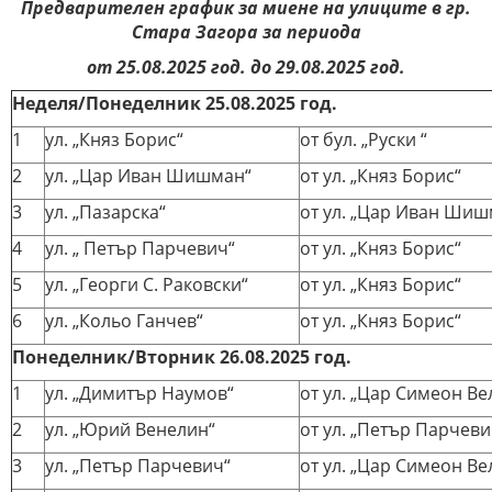
Предварителен график за миене на улиците в гр.
Стара Загора за периода
от
25
.
08
.202
5
год. до
29
.
08
.202
5
год.
Неделя/Понеделник
25
.
08.
202
5
год.
1
ул. „Княз Борис“
от бул. „Руски “
2
ул. „Цар Иван Шишман“
от ул. „Княз Борис“
3
ул. „Пазарска“
от ул. „Цар Иван Шиш
4
ул. „ Петър Парчевич“
от ул. „Княз Борис“
5
ул. „Георги С. Раковски“
от ул. „Княз Борис“
6
ул. „Кольо Ганчев“
от ул. „Княз Борис“
Понеделник/Вторник 26.08.2025 год.
1
ул. „Димитър Наумов“
от ул. „Цар Симеон Ве
2
ул. „Юрий Венелин“
от ул. „Петър Парчеви
3
ул. „Петър Парчевич“
от ул. „Цар Симеон Ве