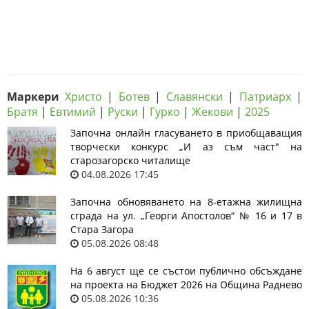
Маркери
Христо
|
Ботев
|
Славянски
|
Патриарх
|
Братя
|
Евтимий
|
Руски
|
Гурко
|
Жекови
|
2025
Започна онлайн гласуването в приобщаващия
творчески конкурс „И аз съм част" на
старозагорско читалище
04.08.2026 17:45
Започна обновяването на 8-етажна жилищна
сграда на ул. „Георги Апостолов“ № 16 и 17 в
Стара Загора
05.08.2026 08:48
На 6 август ще се състои публично обсъждане
на проекта на Бюджет 2026 на Община Раднево
05.08.2026 10:36