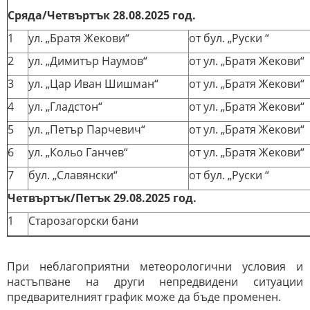
Сряда/Четвъртък 28.08.2025 год.
1
ул. „Братя Жекови“
от бул. „Руски “
2
ул. „Димитър Наумов“
от ул. „Братя Жекови“
3
ул. „Цар Иван Шишман“
от ул. „Братя Жекови“
4
ул. „Гладстон“
от ул. „Братя Жекови“
5
ул. „Петър Парчевич“
от ул. „Братя Жекови“
6
ул. „Кольо Ганчев“
от ул. „Братя Жекови“
7
бул. „Славянски“
от бул. „Руски “
Четвъртък/Петък 29.08.2025 год.
1
Старозагорски бани
При неблагоприятни метеорологични условия и
настъпване на други непредвидени ситуации
предварителният график може да бъде променен.