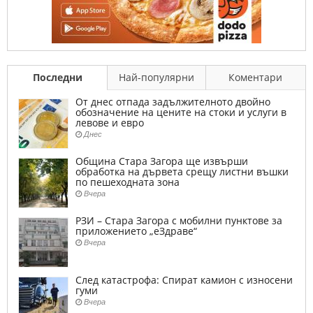
Последни
Най-популярни
Коментари
От днес отпада задължителното двойно
обозначение на цените на стоки и услуги в
левове и евро
Днес
Община Стара Загора ще извърши
обработка на дървета срещу листни въшки
по пешеходната зона
Вчера
РЗИ – Стара Загора с мобилни пунктове за
приложението „еЗдраве“
Вчера
След катастрофа: Спират камион с износени
гуми
Вчера