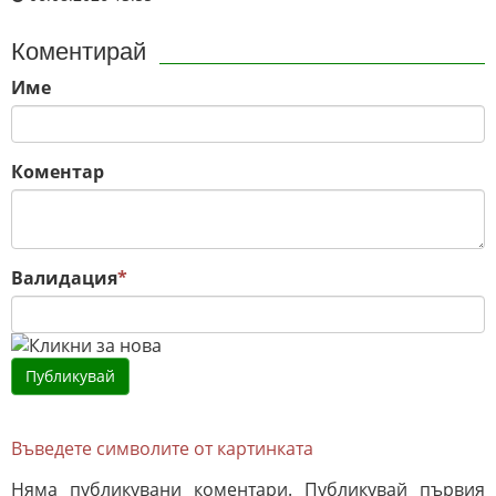
Коментирай
Име
Коментар
Валидация
*
Въведете символите от картинката
Няма публикувани коментари. Публикувай първия