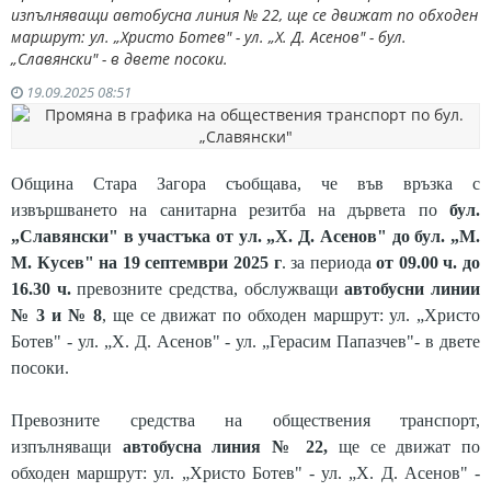
изпълняващи автобусна линия № 22, ще се движат по обходен
маршрут: ул. „Христо Ботев" - ул. „Х. Д. Асенов" - бул.
„Славянски" - в двете посоки.
19.09.2025 08:51
Община Стара Загора съобщава, че във връзка с
извършването на санитарна резитба на дървета по
бул.
„Славянски" в участъка от ул. „Х. Д. Асенов" до бул. „М.
М. Кусев"
на 19 септември 2025 г
. за периода
от 09.00 ч. до
16.30 ч.
превозните средства, обслужващи
автобусни
линии
№ 3 и № 8
, ще се движат по обходен маршрут: ул. „Христо
Ботев" - ул. „Х. Д. Асенов" - ул. „Герасим Папазчев"- в двете
посоки.
Превозните средства на обществения транспорт,
изпълняващи
автобусна линия № 22,
ще се движат по
обходен маршрут: ул. „Христо Ботев" - ул. „Х. Д. Асенов" -