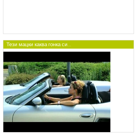
Тези мацки каква гонка си...