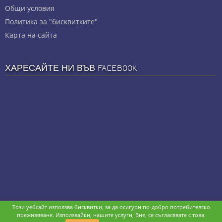
Общи условия
Политика за "бисквитките"
Карта на сайта
ХАРЕСАЙТЕ НИ ВЪВ FACEBOOK
Този уебсайт използва бисквитки, за да осигури по-добро потребителско
Copyright © stz24.com. Developed by
BPage CMS
.
преживяване. Използвайки, нашите услуги, Вие, се съгласявате с това.