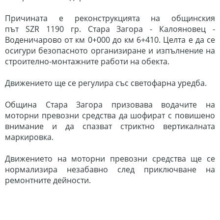
Причината е реконструкцията на общинския
път
SZR
1190 гр. Стара Загора - Калояновец -
Воденичарово от км 0+000 до км 6+410. Целта е да се
осигури безопасното организиране и изпълнение на
строително-монтажните работи на обекта.
Движението ще се регулира със светофарна уредба.
Община Стара Загора призовава водачите на
моторни превозни средства да шофират с повишено
внимание и да спазват стриктно вертикалната
маркировка.
Движението на моторни превозни средства ще се
нормализира незабавно след приключване на
ремонтните дейности.