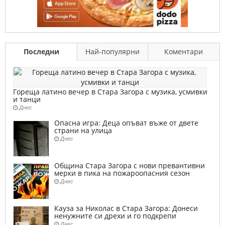
Последни
Най-популярни
Коментари
Гореща латино вечер в Стара Загора с музика, усмивки
и танци
Днес
Опасна игра: Деца опъват въже от двете
страни на улица
Днес
Община Стара Загора с нови превантивни
мерки в пика на пожароопасния сезон
Днес
Кауза за Николас в Стара Загора: Донеси
ненужните си дрехи и го подкрепи
Днес