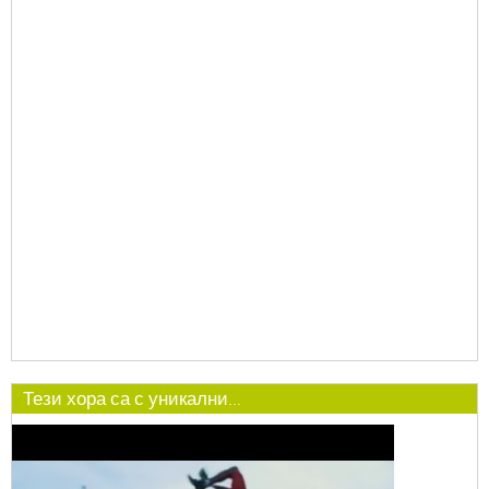
Тези хора са с уникални...