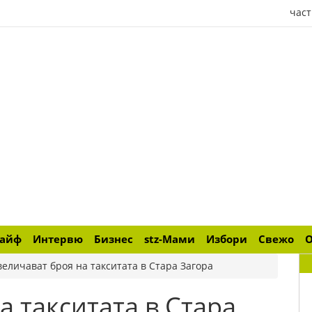
част
лайф
Интервю
Бизнес
stz-Мами
Избори
Свежо
величават броя на такситата в Стара Загора
а такситата в Стара