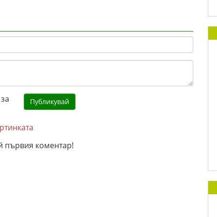
артинката
й първия коментар!