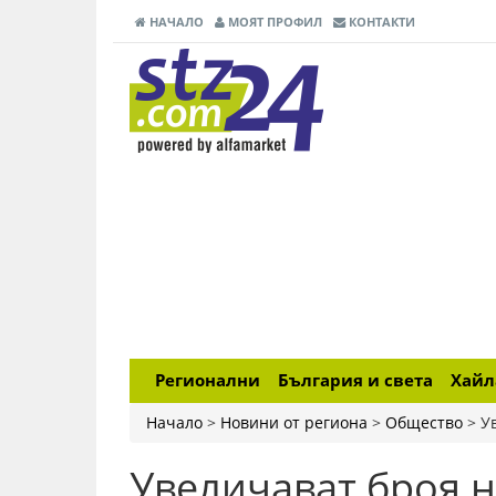
НАЧАЛО
МОЯТ ПРОФИЛ
КОНТАКТИ
Регионални
България и света
Хай
Начало
>
Новини от региона
>
Общество
>
У
Увеличават броя н