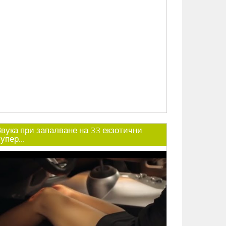
Звука при запалване на 33 екзотични
упер...