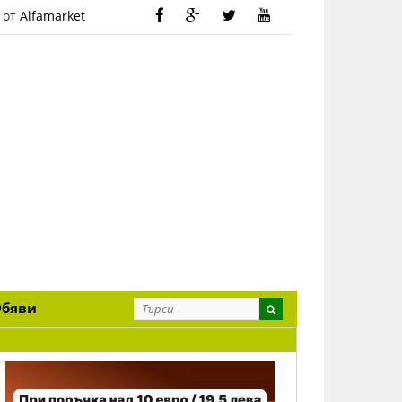
 от
Alfamarket
Обяви