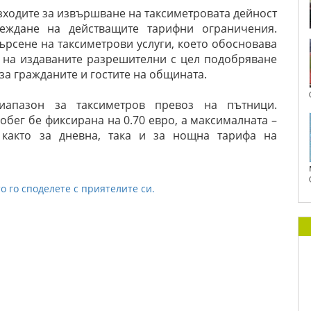
азходите за извършване на таксиметровата дейност
леждане на действащите тарифни ограничения.
ърсене на таксиметрови услуги, което обосновава
 на издаваните разрешителни с цел подобряване
 за гражданите и гостите на общината.
иапазон за таксиметров превоз на пътници.
бег бе фиксирана на 0.70 евро, а максималната –
т както за дневна, така и за нощна тарифа на
о го споделете с приятелите си.