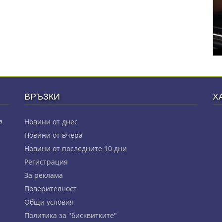
ВРЪЗКИ
Х
з
Новини от днес
Новини от вчера
Новини от последните 10 дни
Регистрация
За реклама
Πoвepитeлнocт
Общи условия
Политика за "бисквитките"