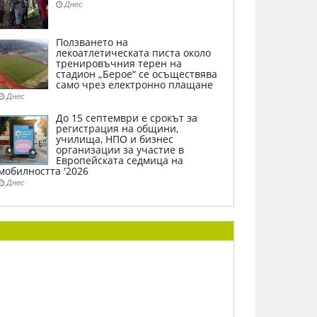
Днес
Ползването на
лекоатлетическата писта около
тренировъчния терен на
стадион „Берое“ се осъществява
само чрез електронно плащане
Днес
До 15 септември е срокът за
регистрация на общини,
училища, НПО и бизнес
организации за участие в
Европейската седмица на
мобилността '2026
Днес