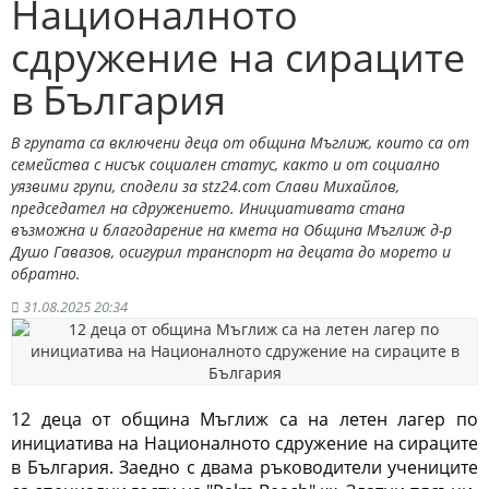
Националното
сдружение на сираците
в България
В групата са включени деца от община Мъглиж, които са от
семейства с нисък социален статус, както и от социално
уязвими групи, сподели за stz24.com Слави Михайлов,
председател на сдружението. Инициативата стана
възможна и благодарение на кмета на Община Мъглиж д-р
Душо Гавазов, осигурил транспорт на децата до морето и
обратно.
31.08.2025 20:34
12 деца от община Мъглиж са на летен лагер по
инициатива на Националното сдружение на сираците
в България. Заедно с двама ръководители учениците