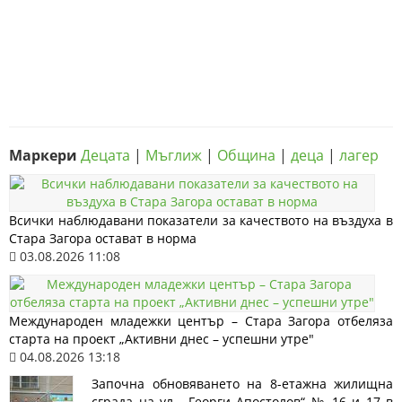
Маркери
Децата
|
Мъглиж
|
Община
|
деца
|
лагер
Всички наблюдавани показатели за качеството на въздуха в
Стара Загора остават в норма
03.08.2026 11:08
Международен младежки център – Стара Загора отбеляза
старта на проект „Активни днес – успешни утре"
04.08.2026 13:18
Започна обновяването на 8-етажна жилищна
сграда на ул. „Георги Апостолов“ № 16 и 17 в