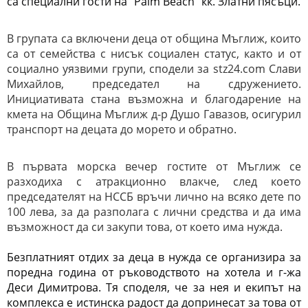
са специални гости на "Palm Beach" кк. Златни пясъци.
В групата са включени деца от община Мъглиж, които
са от семейства с нисък социален статус, както и от
социално уязвими групи, сподели за stz24.com Слави
Михайлов, председател на сдружението.
Инициативата стана възможна и благодарение на
кмета на Община Мъглиж д-р Душо Гавазов, осигурил
транспорт на децата до морето и обратно.
В първата морска вечер гостите от Мъглиж се
разходиха с атракционно влакче, след което
председателят на НССБ връчи лично на всяко дете по
100 лева, за да разполага с лични средства и да има
възможност да си закупи това, от което има нужда.
Безплатният отдих за деца в нужда се организира за
поредна година от ръководството на хотела и г-жа
Деси Димитрова. Тя споделя, че за нея и екипът на
комплекса е истинска радост да допринесат за това от