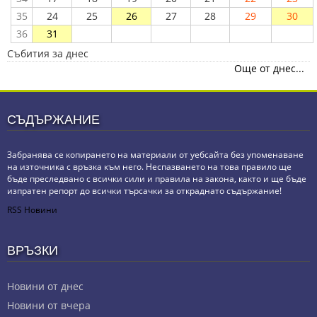
35
24
25
26
27
28
29
30
36
31
Събития за днес
Още от днес...
СЪДЪРЖАНИЕ
Забранява се копирането на материали от уебсайта без упоменаване
на източника с връзка към него. Неспазването на това правило ще
бъде преследвано с всички сили и правила на закона, както и ще бъде
изпратен репорт до всички търсачки за откраднато съдържание!
RSS Новини
ВРЪЗКИ
Новини от днес
Новини от вчера