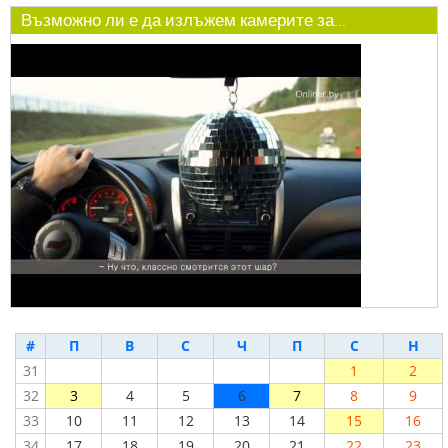
Възможно ли е да излъжем камерите за...
#
П
В
С
Ч
П
С
Н
31
1
2
32
3
4
5
6
7
8
9
33
10
11
12
13
14
15
16
34
17
18
19
20
21
22
23