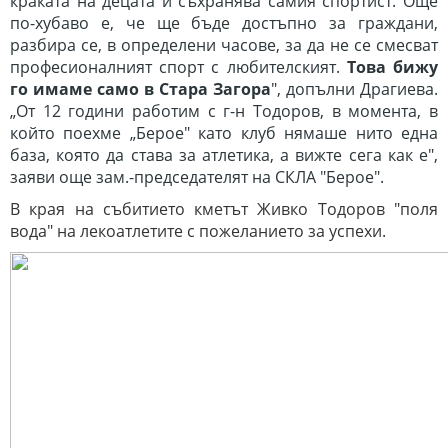
краката на децата и съхранява самия спортист. Още
по-хубаво е, че ще бъде достъпно за граждани,
разбира се, в определени часове, за да не се смесват
професионалният спорт с любителският.
Това бижу
го имаме само в Стара Загора
", допълни Драгиева.
„От 12 години работим с г-н Тодоров, в момента, в
който поехме „Берое" като клуб нямаше нито една
база, която да става за атлетика, а вижте сега как е",
заяви още зам.-председателят на СКЛА "Берое".
В края на събитието кметът Живко Тодоров "поля
вода" на лекоатлетите с пожеланието за успехи.