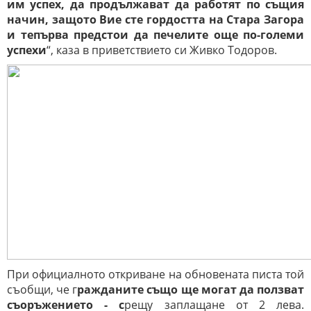
им успех, да продължават да работят по същия
начин, защото Вие сте гордостта на Стара Загора
и тепърва предстои да печелите още по-големи
успехи
“, каза в приветствието си Живко Тодоров.
При официалното откриване на обновената писта той
съобщи, че г
ражданите също ще могат да ползват
съоръжението - с
рещу заплащане от 2 лева.