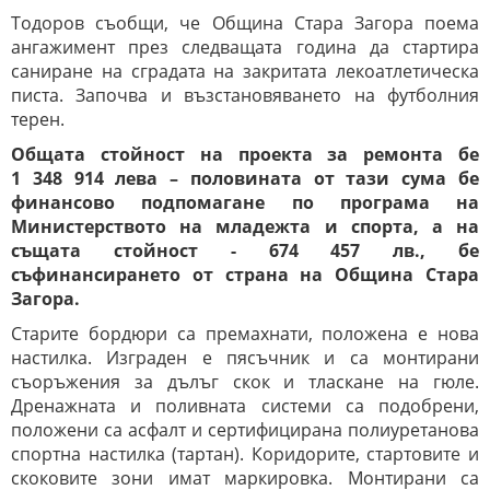
Тодоров съобщи, че Община Стара Загора поема
ангажимент през следващата година да стартира
саниране на сградата на закритата лекоатлетическа
писта. Започва и възстановяването на футболния
терен.
Общата стойност на проекта за ремонта бе
1 348 914 лева – половината от тази сума бе
финансово подпомагане по програма на
Министерството на младежта и спорта, а на
същата стойност - 674 457 лв., бе
съфинансирането от страна на Община Стара
Загора.
Старите бордюри са премахнати, положена е нова
настилка. Изграден е пясъчник и са монтирани
съоръжения за дълъг скок и тласкане на гюле.
Дренажната и поливната системи са подобрени,
положени са асфалт и сертифицирана полиуретанова
спортна настилка (тартан). Коридорите, стартовите и
скоковите зони имат маркировка. Монтирани са