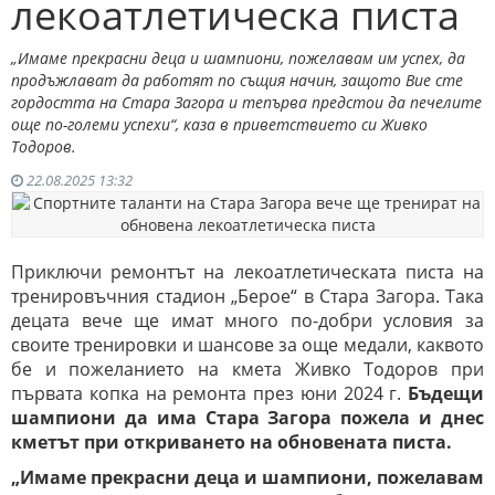
лекоатлетическа писта
„Имаме прекрасни деца и шампиони, пожелавам им успех, да
продъжлават да работят по същия начин, защото Вие сте
гордостта на Стара Загора и тепърва предстои да печелите
още по-големи успехи“, каза в приветствието си Живко
Тодоров.
22.08.2025 13:32
Приключи ремонтът на лекоатлетическата писта на
тренировъчния стадион „Берое“ в Стара Загора. Така
децата вече ще имат много по-добри условия за
своите тренировки и шансове за още медали, каквото
бе и пожеланието на кмета Живко Тодоров при
първата копка на ремонта през юни 2024 г.
Бъдещи
шампиони да има Стара Загора пожела и днес
кметът при откриването на обновената писта.
„Имаме прекрасни деца и шампиони, пожелавам