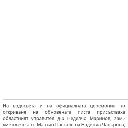
На водосвета и на официалната церемония по
откриване на обновената писта присъстваха
областният управител д-р Неделчо Маринов, зам.-
кметовете арх. Мартин Паскалев и Надежда Чакърова,