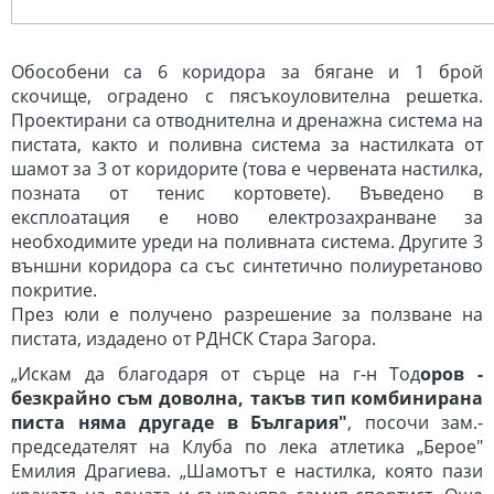
Обособени са 6 коридора за бягане и 1 брой
скочище, оградено с пясъкоуловителна решетка.
Проектирани са отводнителна и дренажна система на
пистата, както и поливна система за настилката от
шамот за 3 от коридорите (това е червената настилка,
позната от тенис кортовете). Въведено в
експлоатация е ново електрозахранване за
необходимите уреди на поливната система.
Другите 3
външни коридора са със синтетично полиуретаново
покритие.
През юли е получено разрешение за ползване на
пистата, издадено от РДНСК Стара Загора.
„Искам да благодаря от сърце на г-н Тод
оров -
безкрайно съм доволна, такъв тип комбинирана
писта няма другаде в България"
, посочи зам.-
председателят на Клуба по лека атлетика „Берое"
Емилия Драгиева. „Шамотът е настилка, която пази