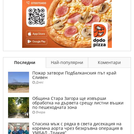
Последни
Най-популярни
Коментари
Пожар затвори Подбалканския път край
Сливен
Днес
Община Стара Загора ще извърши
обработка на дървета срещу листни въшки
по пешеходната зона
Вчера
Спасиха мъж с рядка в света дисекация на
коремна аорта чрез безкръвна операция в
УМБАЛ „Тракия“