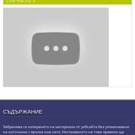
Live Hacks 3
СЪДЪРЖАНИЕ
Забранява се копирането на материали от уебсайта без упоменаване
на източника с връзка към него. Неспазването на това правило ще