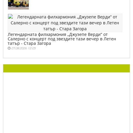
Легендарната филхармония „Джузепе Верди“ от
Салерно с концерт под звездите тази вечер в Летен
татър - Стара Загора
07.08.2026 12:05