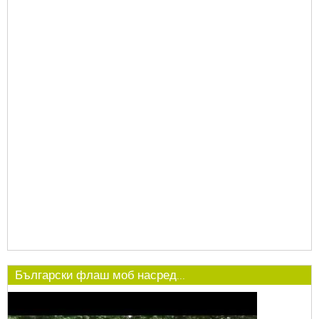
Български флаш моб насред...