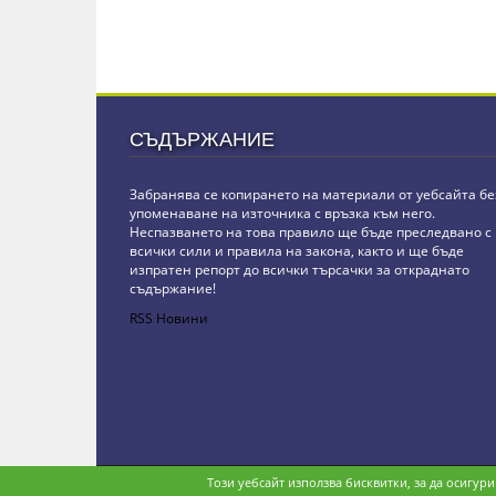
СЪДЪРЖАНИЕ
Забранява се копирането на материали от уебсайта бе
упоменаване на източника с връзка към него.
Неспазването на това правило ще бъде преследвано с
всички сили и правила на закона, както и ще бъде
изпратен репорт до всички търсачки за откраднато
съдържание!
RSS Новини
Copyright © stz24.com. Developed by
BPage CMS
.
Този уебсайт използва бисквитки, за да осигур