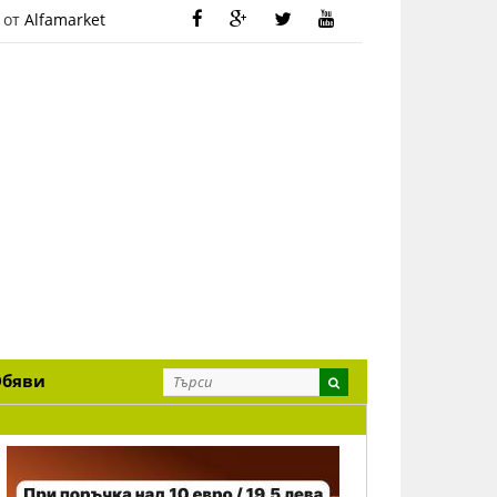
 от
Alfamarket
Обяви