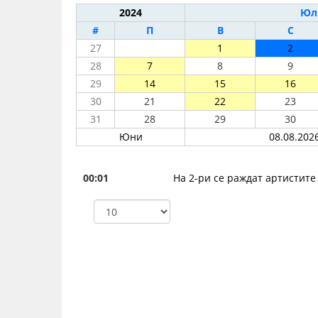
2024
Юл
#
П
В
С
27
1
2
28
7
8
9
29
14
15
16
30
21
22
23
31
28
29
30
Юни
08.08.2026
00:01
На 2-ри се раждат артистите