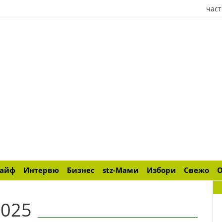
част
лайф
Интервю
Бизнес
stz-Мами
Избори
Свежо
2025