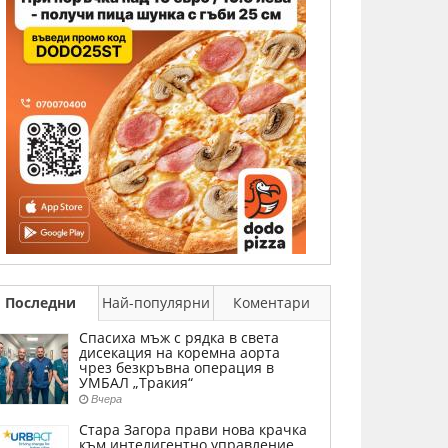
Последни
Най-популярни
Коментари
Спасиха мъж с рядка в света
дисекация на коремна аорта
чрез безкръвна операция в
УМБАЛ „Тракия“
Вчера
Стара Загора прави нова крачка
към интелигентно управление