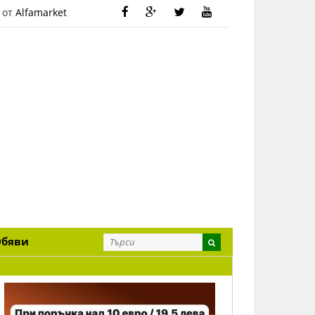
 от
Alfamarket
Обяви