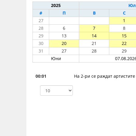
2025
Юл
#
П
В
С
27
1
28
6
7
8
29
13
14
15
30
20
21
22
31
27
28
29
Юни
07.08.2026
00:01
На 2-ри се раждат артистите