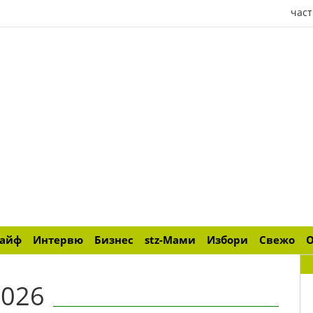
част
лайф
Интервю
Бизнес
stz-Мами
Избори
Свежо
2026