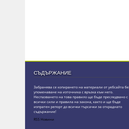
СЪДЪРЖАНИЕ
Забранява се копирането на материали от уебсайта бе
упоменаване на източника с връзка към него.
Неспазването на това правило ще бъде преследвано с
всички сили и правила на закона, както и ще бъде
изпратен репорт до всички търсачки за откраднато
съдържание!
RSS Новини