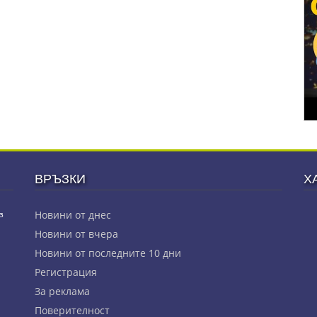
ВРЪЗКИ
Х
з
Новини от днес
Новини от вчера
Новини от последните 10 дни
Регистрация
За реклама
Πoвepитeлнocт