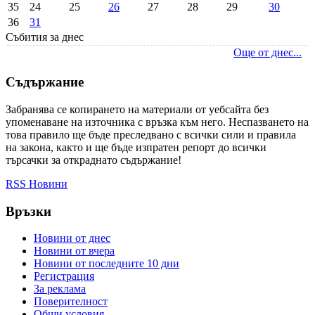
35
24
25
26
27
28
29
30
36
31
Събития за днес
Още от днес...
Съдържание
Забранява се копирането на материали от уебсайта без
упоменаване на източника с връзка към него. Неспазването на
това правило ще бъде преследвано с всички сили и правила
на закона, както и ще бъде изпратен репорт до всички
търсачки за откраднато съдържание!
RSS Новини
Връзки
Новини от днес
Новини от вчера
Новини от последните 10 дни
Регистрация
За реклама
Πoвepитeлнocт
Общи условия