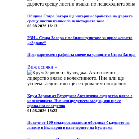
Община Стара Загора ще извърши обработка на дървета
срещу листни въшки по пешеходната зона
08.08.2026 16:13
РЗИ – Стара Загора с мобилни пунктове за приложението
„еЗдраве“
Предварителен график за миене на улиците в Стара Загора
Виж всички »
Крум Зарков от Бузлуджа: Автентично лидерство вляво е
колективното. Ние или ще успеем заедно, или ще се
провалим поотделно
01.08.2026 18:25
Повече от 100 млади социалисти обсъдиха бъдещето на
лявото в България в навечерието на Бузлуджа