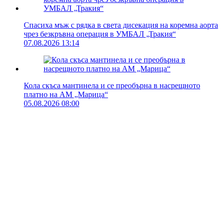
Спасиха мъж с рядка в света дисекация на коремна аорта
чрез безкръвна операция в УМБАЛ „Тракия“
07.08.2026 13:14
Кола скъса мантинела и се преобърна в насрещното
платно на АМ „Марица“
05.08.2026 08:00