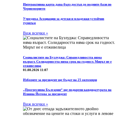
Интерактивна карта дава бърз достъп до водните бази по
Черноморието
Учредиха Асоциация за детски и младежки устойчив
туризъм
Виж всички »
Социалистите на Бузлуджа: Справедливостта няма
възраст. Солидарността няма срок на годност. Мирът не е
отживелица
01.08.2026 11:07
Изборите за президент ще бъдат на 25 октомври
„Прогресивна България“ ще подкрепи кандидатурата на
Илияна Йотова за президент
Виж всички »