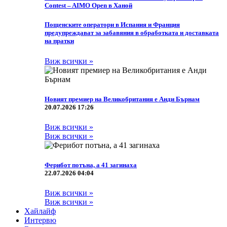
Contest – AIMO Open в Ханой
Пощенските оператори в Испания и Франция
предупреждават за забавяния в обработката и доставката
на пратки
Виж всички »
Новият премиер на Великобритания е Анди Бърнам
20.07.2026 17:26
Виж всички »
Виж всички »
Ферибот потъна, а 41 загинаха
22.07.2026 04:04
Виж всички »
Виж всички »
Хайлайф
Интервю