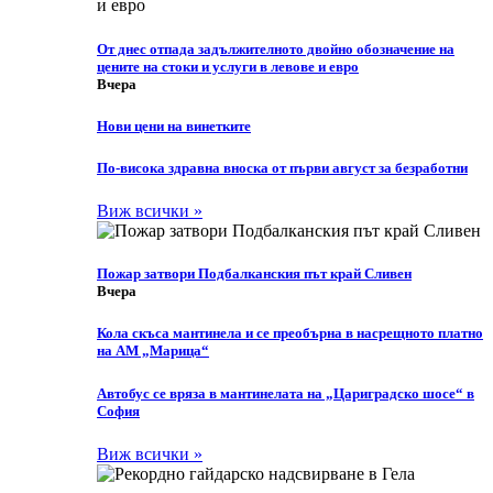
От днес отпада задължителното двойно обозначение на
цените на стоки и услуги в левове и евро
Вчера
Нови цени на винетките
По-висока здравна вноска от първи август за безработни
Виж всички »
Пожар затвори Подбалканския път край Сливен
Вчера
Кола скъса мантинела и се преобърна в насрещното платно
на АМ „Марица“
Автобус се вряза в мантинелата на „Цариградско шосе“ в
София
Виж всички »