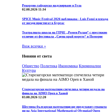
Рекордно гайдарско надсвирване в Гела
02.08.2026 11:34
SPICE Music Festival 2026 наближава - Luis Fonsi и плеада
от звезди пристигат в Бургас
Театралната школа на ГПЧЕ „Ромен Ролан“ с престижно
отличие от фестивала „Сцена край морето“ в Поморие
Виж всички »
Новини от света
Общество
Политика
Икономика
Криминални
Култура
Старозагорски математици спечелиха четири медала на
финала на AIMO Open в Ханой
03.08.2026 12:20
Шестима български математици ще представят страната
ни на Asia International Mathematical Olympiad Open