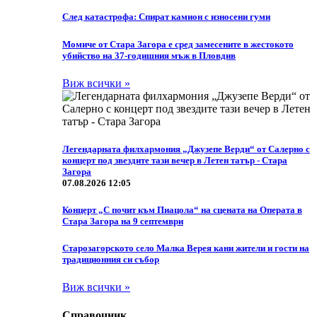
След катастрофа: Спират камион с износени гуми
Момиче от Стара Загора е сред замесените в жестокото
убийство на 37-годишния мъж в Пловдив
Виж всички »
Легендарната филхармония „Джузепе Верди“ от Салерно с
концерт под звездите тази вечер в Летен татър - Стара
Загора
07.08.2026 12:05
Концерт „С почит към Пиацола“ на сцената на Операта в
Стара Загора на 9 септември
Старозагорското село Малка Верея кани жители и гости на
традиционния си събор
Виж всички »
Справочник