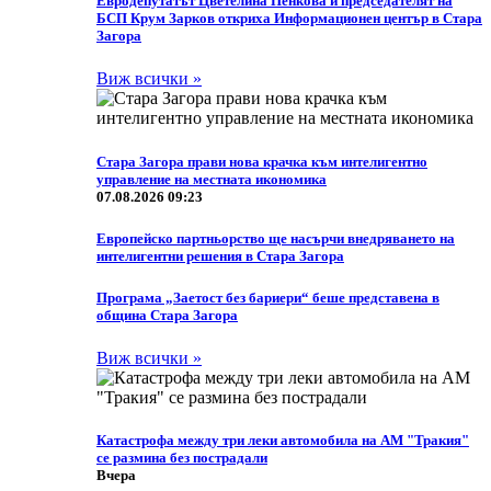
Eвродепутатът Цветелина Пенкова и председателят на
БСП Крум Зарков откриха Информационен център в Стара
Загора
Виж всички »
Стара Загора прави нова крачка към интелигентно
управление на местната икономика
07.08.2026 09:23
Европейско партньорство ще насърчи внедряването на
интелигентни решения в Стара Загора
Програма „Заетост без бариери“ беше представена в
община Стара Загора
Виж всички »
Катастрофа между три леки автомобила на АМ "Тракия"
се размина без пострадали
Вчера