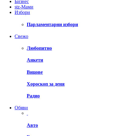
Бизнес
stz-Мами
Избори
Парламентарни избори
Свежо
Любопитно
Анкети
Вицове
Хороскоп за деня
Радио
Обяви
Авто