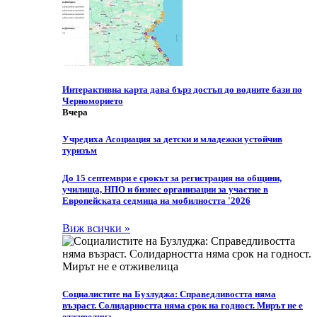
Интерактивна карта дава бърз достъп до водните бази по
Черноморието
Вчера
Учредиха Асоциация за детски и младежки устойчив
туризъм
До 15 септември е срокът за регистрация на общини,
училища, НПО и бизнес организации за участие в
Европейската седмица на мобилността '2026
Виж всички »
Социалистите на Бузлуджа: Справедливостта няма
възраст. Солидарността няма срок на годност. Мирът не е
отживелица