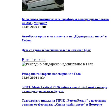
Кола скъса мантинела и се преобърна в насрещното платно
на АМ „Марица“
05.08.2026 08:00
Автобус се вряза в мантинелата на „Цариградско шосе“ в
София
Дете се удави в басейн на хотел в Слъчнев бряг
Виж всички »
Рекордно гайдарско надсвирване в Гела
02.08.2026 11:34
SPICE Music Festival 2026 наближава - Luis Fonsi и плеада
от звезди пристигат в Бургас
Театралната школа на ГПЧЕ „Ромен Ролан“ с престижно
отличие от фестивала „Сцена край морето“ в Поморие