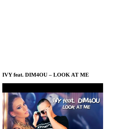
IVY feat. DIM4OU – LOOK AT ME