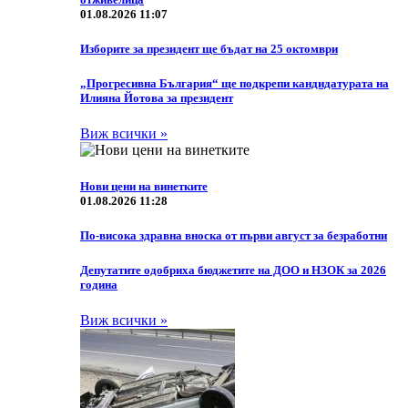
01.08.2026 11:07
Изборите за президент ще бъдат на 25 октомври
„Прогресивна България“ ще подкрепи кандидатурата на
Илияна Йотова за президент
Виж всички »
Нови цени на винетките
01.08.2026 11:28
По-висока здравна вноска от първи август за безработни
Депутатите одобриха бюджетите на ДОО и НЗОК за 2026
година
Виж всички »