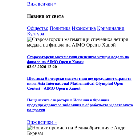
Виж всички »
Новини от света
Общество
Политика
Икономика
Криминални
Култура
Старозагорски математици спечелиха четири медала на
финала на AIMO Open в Ханой
03.08.2026 12:20
Шестима български математици ще представят страната
ни на Asia International Mathematical Olympiad Open
Contest – AIMO Open в Ханой
Пощенските оператори в Испания и Франция
предупреждават за забавяния в обработката и доставката
на пратки
Виж всички »