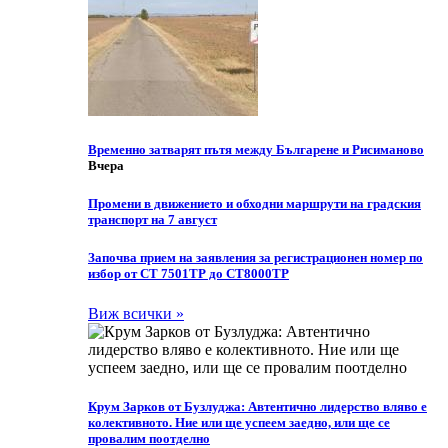
Временно затварят пътя между Българене и Рисиманово
Вчера
Промени в движението и обходни маршрути на градския
транспорт на 7 август
Започва прием на заявления за регистрационен номер по
избор от СТ 7501ТР до СТ8000ТР
Виж всички »
Крум Зарков от Бузлуджа: Автентично лидерство вляво е
колективното. Ние или ще успеем заедно, или ще се
провалим поотделно