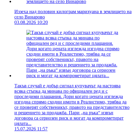
Иззеха над половин килограм марихуана в землището на
село Винарово
03.08.2026 10:20
Такъв случай е добър сигнал купувачът да настоява
всяка стъпка да минава по официален ред и с
проследими плащания. Дори когато цената изглежда
изгодна спрямо сходни имоти в Реалистимо, трябва да
се проверят собственикът, правото на представителство
и решението за продажба. Пари „на ръка“ извън
договора са сериозен риск и могат да компрометират
цялата...
15.07.2026 11:57