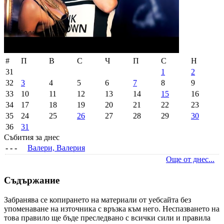
#
П
В
С
Ч
П
С
Н
31
1
2
32
3
4
5
6
7
8
9
33
10
11
12
13
14
15
16
34
17
18
19
20
21
22
23
35
24
25
26
27
28
29
30
36
31
Събития за днес
- - -
Валери, Валерия
Още от днес...
Съдържание
Забранява се копирането на материали от уебсайта без
упоменаване на източника с връзка към него. Неспазването на
това правило ще бъде преследвано с всички сили и правила