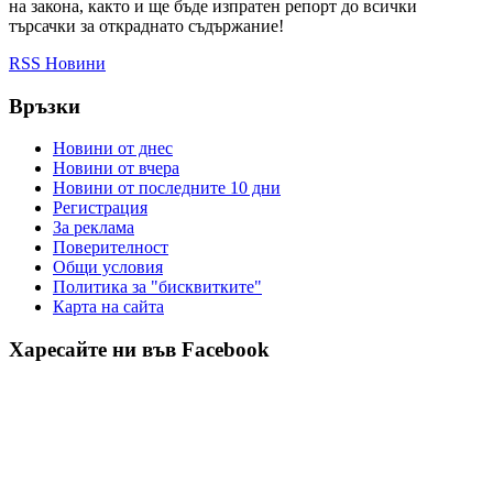
на закона, както и ще бъде изпратен репорт до всички
търсачки за откраднато съдържание!
RSS Новини
Връзки
Новини от днес
Новини от вчера
Новини от последните 10 дни
Регистрация
За реклама
Πoвepитeлнocт
Общи условия
Политика за "бисквитките"
Карта на сайта
Харесайте ни във Facebook