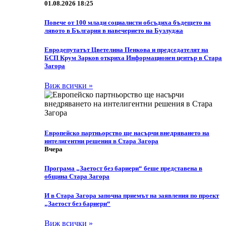
01.08.2026 18:25
Повече от 100 млади социалисти обсъдиха бъдещето на
лявото в България в навечерието на Бузлуджа
Eвродепутатът Цветелина Пенкова и председателят на
БСП Крум Зарков откриха Информационен център в Стара
Загора
Виж всички »
Европейско партньорство ще насърчи внедряването на
интелигентни решения в Стара Загора
Вчера
Програма „Заетост без бариери“ беше представена в
община Стара Загора
И в Стара Загора започна приемът на заявления по проект
„Заетост без бариери“
Виж всички »