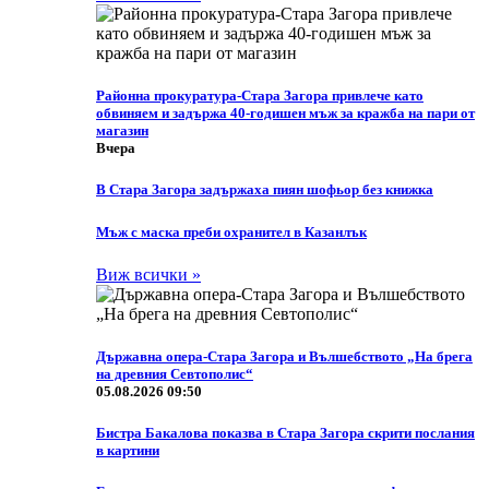
Районна прокуратура-Стара Загора привлече като
обвиняем и задържа 40-годишен мъж за кражба на пари от
магазин
Вчера
В Стара Загора задържаха пиян шофьор без книжка
Мъж с маска преби охранител в Казанлък
Виж всички »
Държавна опера-Стара Загора и Вълшебството „На брега
на древния Севтополис“
05.08.2026 09:50
Бистра Бакалова показва в Стара Загора скрити послания
в картини