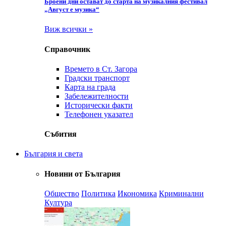
Броени дни остават до старта на музикалния фестивал
„Август е музика“
Виж всички »
Справочник
Времето в Ст. Загора
Градски транспорт
Карта на града
Забележителности
Исторически факти
Телефонен указател
Събития
България и света
Новини от България
Общество
Политика
Икономика
Криминални
Култура