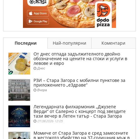
Последни
Най-популярни
Коментари
От днес отпада задължителното двойно
обозначение на цените на стоки и услуги в
левове и евро
Днес
РЗИ – Стара Загора с мобилни пунктове за
приложението „еЗдраве“
Вчера
Легендарната филхармония „Джузепе
Верди“ от Салерно с концерт под звездите
тази вечер в Летен татър - Стара Загора
07.08.2026 12:05
Момиче от Стара Загора е сред замесените
в жестокото убийство на 37-годишния мъж в