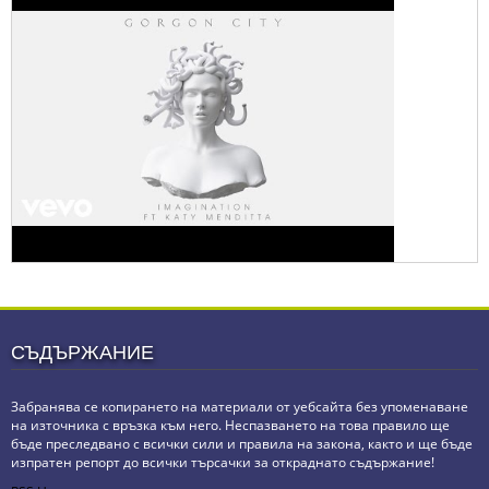
СЪДЪРЖАНИЕ
Забранява се копирането на материали от уебсайта без упоменаване
на източника с връзка към него. Неспазването на това правило ще
бъде преследвано с всички сили и правила на закона, както и ще бъде
изпратен репорт до всички търсачки за откраднато съдържание!