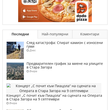
Последни
Най-популярни
Коментари
След катастрофа: Спират камион с износени
гуми
Днес
Предварителен график за миене на улиците
в Стара Загора
Вчера
Концерт „С почит към Пиацола“ на сцената на Операта
в Стара Загора на 9 септември
Вчера