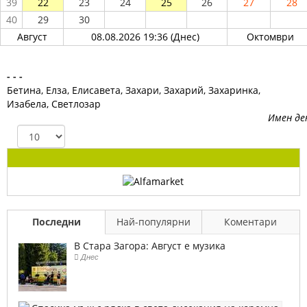
39
22
23
24
25
26
27
28
40
29
30
Август
08.08.2026 19:36 (Днес)
Октомври
- - -
Бетина, Елза, Елисавета, Захари, Захарий, Захаринка,
Изабела, Светлозар
Имен де
Последни
Най-популярни
Коментари
В Стара Загора: Август е музика
Днес