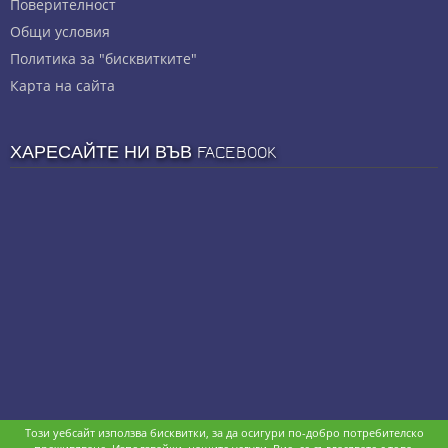
Πoвepитeлнocт
Общи условия
Политика за "бисквитките"
Карта на сайта
ХАРЕСАЙТЕ НИ ВЪВ FACEBOOK
Този уебсайт използва бисквитки, за да осигури по-добро потребителско
Copyright © stz24.com. Developed by
BPage CMS
.