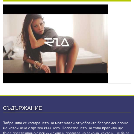
СЪДЪРЖАНИЕ
Забранява се копирането на материали от уебсайта без упоменаване
на източника с връзка към него. Неспазването на това правило ще
бъде преследвано с всички сили и правила на закона, както и ще бъде