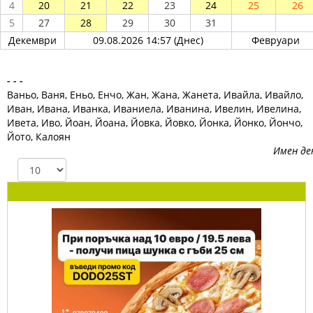
4
20
21
22
23
24
25
26
5
27
28
29
30
31
Декември
09.08.2026 14:57 (Днес)
Февруари
- - -
Ваньо, Bаня, Еньо, Енчо, Жан, Жанa, Жанета, Ивайла, Ивайло,
Иван, Ивана, Иванкa, Иваниела, Иванинa, Ивелин, Ивелина,
Ивета, Иво, Йоан, Йоанa, Йовка, Йовко, Йонка, Йонко, Йончо,
Йото, Калоян
Имен де