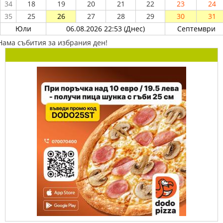
34
18
19
20
21
22
23
24
35
25
26
27
28
29
30
31
Юли
06.08.2026 22:53 (Днес)
Септември
Нама събития за избрания ден!