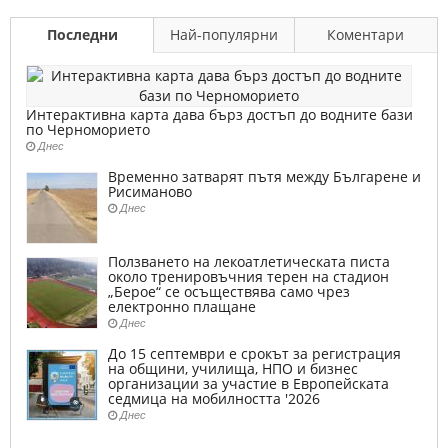
Последни
Най-популярни
Коментари
Интерактивна карта дава бърз достъп до водните бази
по Черноморието
Днес
Временно затварят пътя между Българене и
Рисиманово
Днес
Ползването на лекоатлетическата писта
около тренировъчния терен на стадион
„Берое“ се осъществява само чрез
електронно плащане
Днес
До 15 септември е срокът за регистрация
на общини, училища, НПО и бизнес
организации за участие в Европейската
седмица на мобилността '2026
Днес