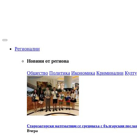
Регионални
Новини от региона
Общество
Политика
Икономика
Криминални
Култу
Старозагорски математици се срещнаха с българския посла
Вчера