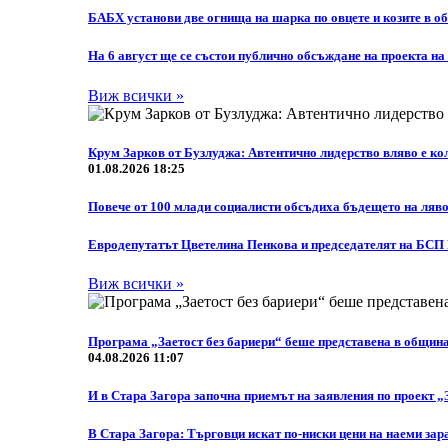
БАБХ установи две огнища на шарка по овцете и козите в о
На 6 август ще се състои публично обсъждане на проекта н
Виж всички »
Крум Зарков от Бузлуджа: Автентично лидерство вляво е кол
01.08.2026 18:25
Повече от 100 млади социалисти обсъдиха бъдещето на ляво
Eвродепутатът Цветелина Пенкова и председателят на БСП
Виж всички »
Програма „Заетост без бариери“ беше представена в общин
04.08.2026 11:07
И в Стара Загора започна приемът на заявления по проект „
В Стара Загора: Търговци искат по-ниски цени на наеми зар