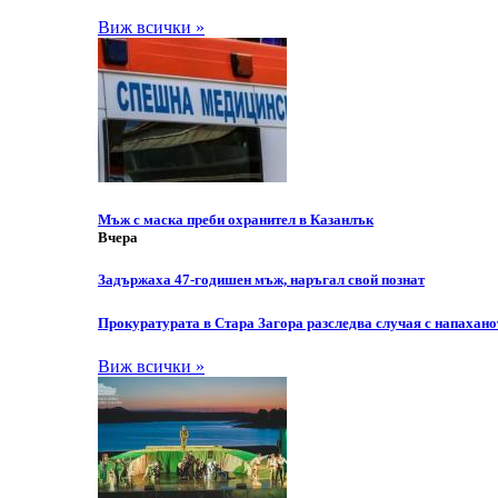
Виж всички »
Мъж с маска преби охранител в Казанлък
Вчера
Задържаха 47-годишен мъж, наръгал свой познат
Прокуратурата в Стара Загора разследва случая с напахано
Виж всички »