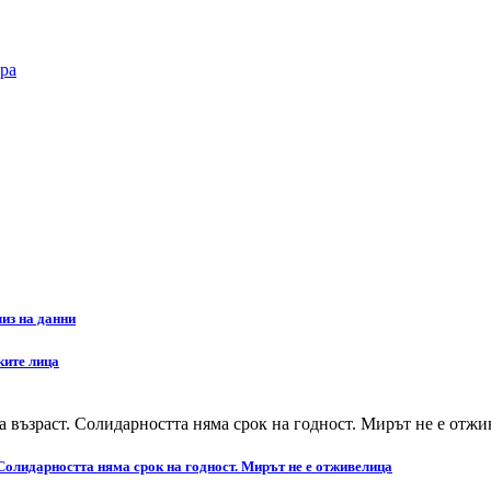
ра
из на данни
ките лица
Солидарността няма срок на годност. Мирът не е отживелица