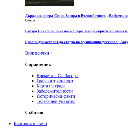
Държавна опера-Стара Загора и Вълшебството „На брега н
Вчера
Бистра Бакалова показва в Стара Загора скрити послания в
Броени дни остават до старта на музикалния фестивал „Авгу
Виж всички »
Справочник
Времето в Ст. Загора
Градски транспорт
Карта на града
Забележителности
Исторически факти
Телефонен указател
Събития
България и света