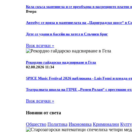
Кола скъса мантинела и се преобърна в насрещното платно
Вчера
Автобус се вряза в мантинелата на „Цариградско шосе“ в С
Дете се удави в басейн на хотел в Слъчнев бряг
Виж всички »
Рекордно гайдарско надсвирване в Гела
02.08.2026 11:34
SPICE Music Festival 2026 наближава - Luis Fonsi и плеада о
Театралната школа на ГПЧЕ „Ромен Ролан“ с престижно отл
Виж всички »
Новини от света
Общество
Политика
Икономика
Криминални
Култу