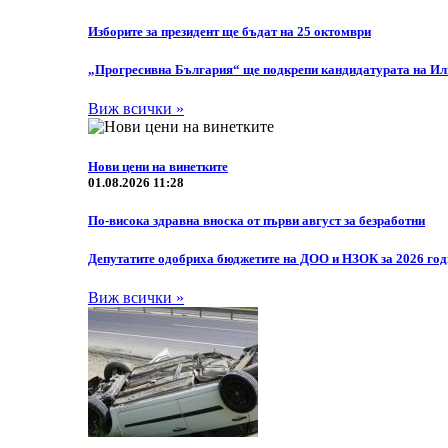
Изборите за президент ще бъдат на 25 октомври
„Прогресивна България“ ще подкрепи кандидатурата на Или
Виж всички »
Нови цени на винетките
01.08.2026 11:28
По-висока здравна вноска от първи август за безработни
Депутатите одобриха бюджетите на ДОО и НЗОК за 2026 го
Виж всички »