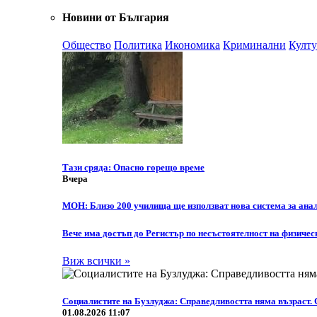
Новини от България
Общество
Политика
Икономика
Криминални
Култу
Тази сряда: Опасно горещо време
Вчера
МОН: Близо 200 училища ще използват нова система за анал
Вече има достъп до Регистър по несъстоятелност на физичес
Виж всички »
Социалистите на Бузлуджа: Справедливостта няма възраст. 
01.08.2026 11:07