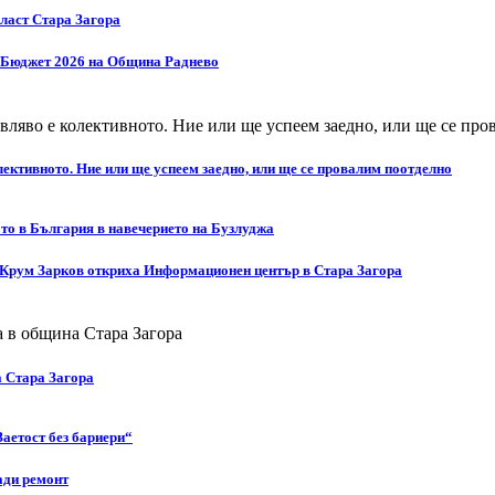
бласт Стара Загора
а Бюджет 2026 на Община Раднево
ективното. Ние или ще успеем заедно, или ще се провалим поотделно
то в България в навечерието на Бузлуджа
 Крум Зарков откриха Информационен център в Стара Загора
а Стара Загора
Заетост без бариери“
ади ремонт