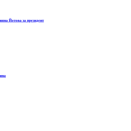
яна Йотова за президент
дина