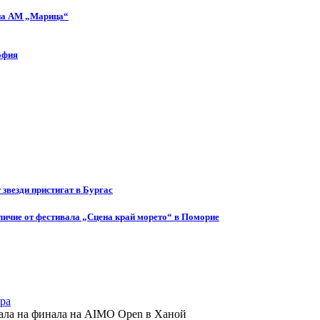
 на АМ „Марица“
офия
т звезди пристигат в Бургас
ичие от фестивала „Сцена край морето“ в Поморие
ра