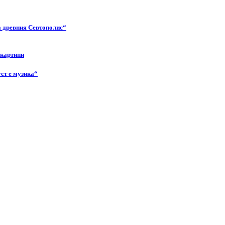
а древния Севтополис“
 картини
ст е музика“