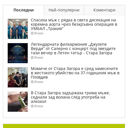
Последни
Най-популярни
Коментари
Спасиха мъж с рядка в света дисекация на
коремна аорта чрез безкръвна операция в
УМБАЛ „Тракия“
Вчера
Легендарната филхармония „Джузепе
Верди“ от Салерно с концерт под звездите
тази вечер в Летен татър - Стара Загора
Вчера
Момиче от Стара Загора е сред замесените
в жестокото убийство на 37-годишния мъж в
Пловдив
Вчера
В Стара Загора задържаха трима мъже,
седнали зад волана след употреба на
алкохол
Вчера