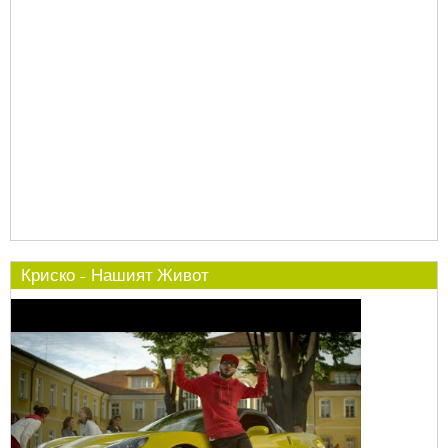
Криско - Нашият Живот