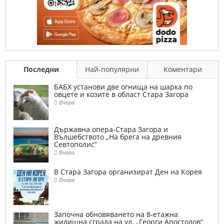
Последни
Най-популярни
Коментари
БАБХ установи две огнища на шарка по
овцете и козите в област Стара Загора
Вчера
Държавна опера-Стара Загора и
Вълшебството „На брега на древния
Севтополис“
Вчера
В Стара Загора организират Ден на Корея
Вчера
Започна обновяването на 8-етажна
жилищна сграда на ул. „Георги Апостолов“