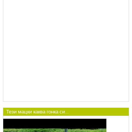
Тези мацки каква гонка си...