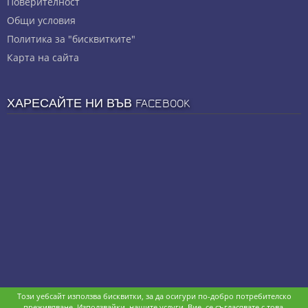
Πoвepитeлнocт
Общи условия
Политика за "бисквитките"
Карта на сайта
ХАРЕСАЙТЕ НИ ВЪВ FACEBOOK
Този уебсайт използва бисквитки, за да осигури по-добро потребителско
Copyright © stz24.com. Developed by
BPage CMS
.
преживяване. Използвайки, нашите услуги, Вие, се съгласявате с това.