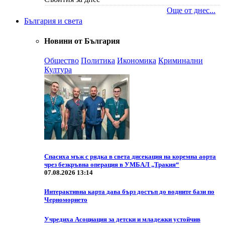
Още от днес...
България и света
Новини от България
Общество
Политика
Икономика
Криминални
Култура
Спасиха мъж с рядка в света дисекация на коремна аорта
чрез безкръвна операция в УМБАЛ „Тракия“
07.08.2026 13:14
Интерактивна карта дава бърз достъп до водните бази по
Черноморието
Учредиха Асоциация за детски и младежки устойчив