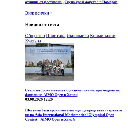
отличие от фестивала „Сцена край морето“ в Поморие
Виж всички »
Новини от света
Общество
Политика
Икономика
Криминални
Култура
Старозагорски математици спечелиха четири медала на
финала на AIMO Open в Ханой
03.08.2026 12:20
Шестима български математици ще представят страната
ни на Asia International Mathematical Olympiad Open
Contest – AIMO Open в Ханой