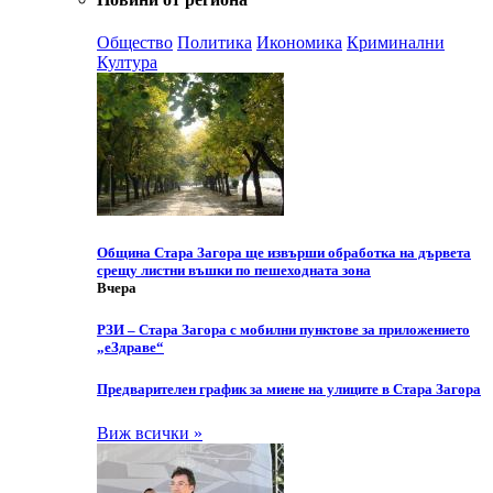
Общество
Политика
Икономика
Криминални
Култура
Община Стара Загора ще извърши обработка на дървета
срещу листни въшки по пешеходната зона
Вчера
РЗИ – Стара Загора с мобилни пунктове за приложението
„еЗдраве“
Предварителен график за миене на улиците в Стара Загора
Виж всички »