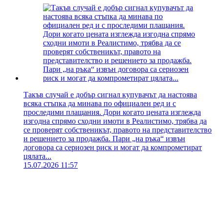
Такъв случай е добър сигнал купувачът да настоява
всяка стъпка да минава по официален ред и с
проследими плащания. Дори когато цената изглежда
изгодна спрямо сходни имоти в Реалистимо, трябва да
се проверят собственикът, правото на представителство
и решението за продажба. Пари „на ръка“ извън
договора са сериозен риск и могат да компрометират
цялата...
15.07.2026 11:57