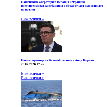
Пощенските оператори в Испания и Франция
предупреждават за забавяния в обработката и доставката
на пратки
Виж всички »
Новият премиер на Великобритания е Анди Бърнам
20.07.2026 17:26
Виж всички »
Виж всички »