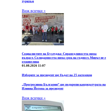
туризъм
Виж всички »
Социалистите на Бузлуджа: Справедливостта няма
възраст. Солидарността няма срок на годност. Мирът не е
отживелица
01.08.2026 11:07
Изборите за президент ще бъдат на 25 октомври
„Прогресивна България“ ще подкрепи кандидатурата на
Илияна Йотова за президент
Виж всички »