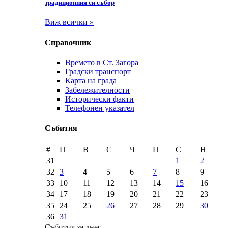
традиционния си събор
Виж всички »
Справочник
Времето в Ст. Загора
Градски транспорт
Карта на града
Забележителности
Исторически факти
Телефонен указател
Събития
#
П
В
С
Ч
П
С
Н
31
1
2
32
3
4
5
6
7
8
9
33
10
11
12
13
14
15
16
34
17
18
19
20
21
22
23
35
24
25
26
27
28
29
30
36
31
Събития за днес