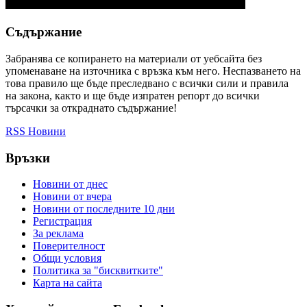
Съдържание
Забранява се копирането на материали от уебсайта без
упоменаване на източника с връзка към него. Неспазването на
това правило ще бъде преследвано с всички сили и правила
на закона, както и ще бъде изпратен репорт до всички
търсачки за откраднато съдържание!
RSS Новини
Връзки
Новини от днес
Новини от вчера
Новини от последните 10 дни
Регистрация
За реклама
Πoвepитeлнocт
Общи условия
Политика за "бисквитките"
Карта на сайта