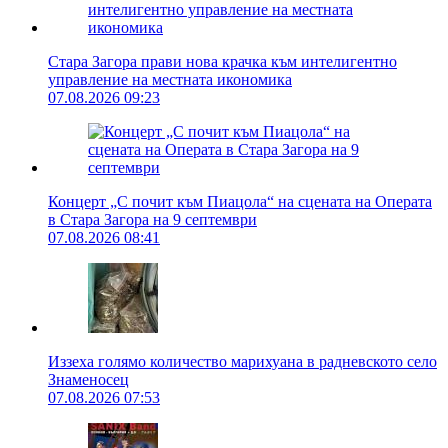
Стара Загора прави нова крачка към интелигентно
управление на местната икономика
07.08.2026 09:23
Концерт „С почит към Пиацола“ на сцената на Операта
в Стара Загора на 9 септември
07.08.2026 08:41
Иззеха голямо количество марихуана в радневското село
Знаменосец
07.08.2026 07:53