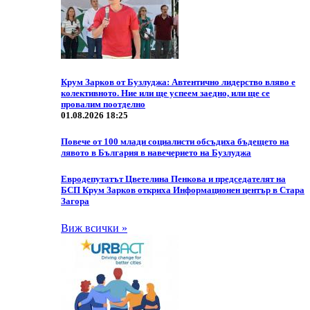
Крум Зарков от Бузлуджа: Автентично лидерство вляво е
колективното. Ние или ще успеем заедно, или ще се
провалим поотделно
01.08.2026 18:25
Повече от 100 млади социалисти обсъдиха бъдещето на
лявото в България в навечерието на Бузлуджа
Eвродепутатът Цветелина Пенкова и председателят на
БСП Крум Зарков откриха Информационен център в Стара
Загора
Виж всички »