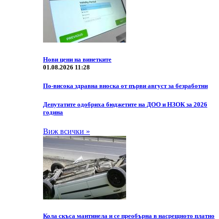
Нови цени на винетките
01.08.2026 11:28
По-висока здравна вноска от първи август за безработни
Депутатите одобриха бюджетите на ДОО и НЗОК за 2026
година
Виж всички »
Кола скъса мантинела и се преобърна в насрещното платно