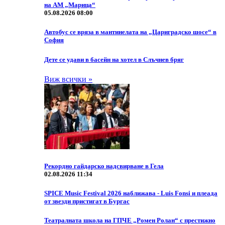
на АМ „Марица“
05.08.2026 08:00
Автобус се вряза в мантинелата на „Цариградско шосе“ в
София
Дете се удави в басейн на хотел в Слъчнев бряг
Виж всички »
Рекордно гайдарско надсвирване в Гела
02.08.2026 11:34
SPICE Music Festival 2026 наближава - Luis Fonsi и плеада
от звезди пристигат в Бургас
Театралната школа на ГПЧЕ „Ромен Ролан“ с престижно