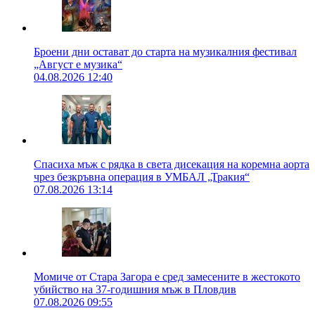
Броени дни остават до старта на музикалния фестивал
„Август е музика“
04.08.2026 12:40
Спасиха мъж с рядка в света дисекация на коремна аорта
чрез безкръвна операция в УМБАЛ „Тракия“
07.08.2026 13:14
Момиче от Стара Загора е сред замесените в жестокото
убийство на 37-годишния мъж в Пловдив
07.08.2026 09:55