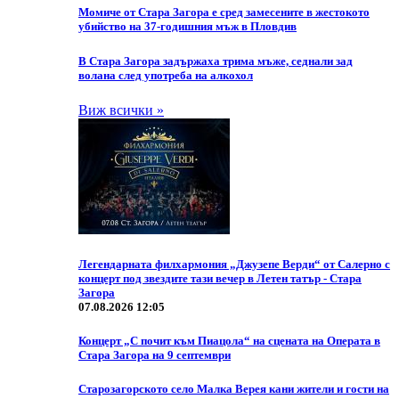
Момиче от Стара Загора е сред замесените в жестокото
убийство на 37-годишния мъж в Пловдив
В Стара Загора задържаха трима мъже, седнали зад
волана след употреба на алкохол
Виж всички »
Легендарната филхармония „Джузепе Верди“ от Салерно с
концерт под звездите тази вечер в Летен татър - Стара
Загора
07.08.2026 12:05
Концерт „С почит към Пиацола“ на сцената на Операта в
Стара Загора на 9 септември
Старозагорското село Малка Верея кани жители и гости на