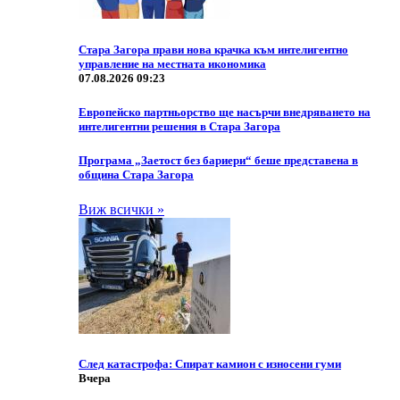
Стара Загора прави нова крачка към интелигентно
управление на местната икономика
07.08.2026 09:23
Европейско партньорство ще насърчи внедряването на
интелигентни решения в Стара Загора
Програма „Заетост без бариери“ беше представена в
община Стара Загора
Виж всички »
След катастрофа: Спират камион с износени гуми
Вчера