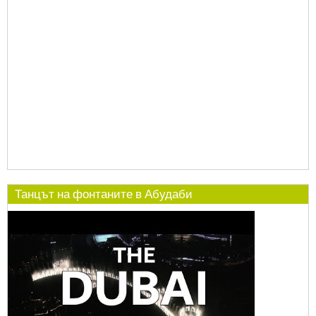
Танцът на фонтаните в Абудаби