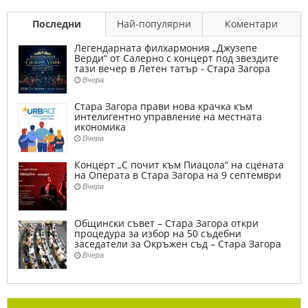
Последни
Най-популярни
Коментари
Легендарната филхармония „Джузепе
Верди“ от Салерно с концерт под звездите
тази вечер в Летен татър - Стара Загора
Вчера
Стара Загора прави нова крачка към
интелигентно управление на местната
икономика
Вчера
Концерт „С почит към Пиацола“ на сцената
на Операта в Стара Загора на 9 септември
Вчера
Общински съвет – Стара Загора откри
процедура за избор на 50 съдебни
заседатели за Окръжен съд – Стара Загора
Вчера