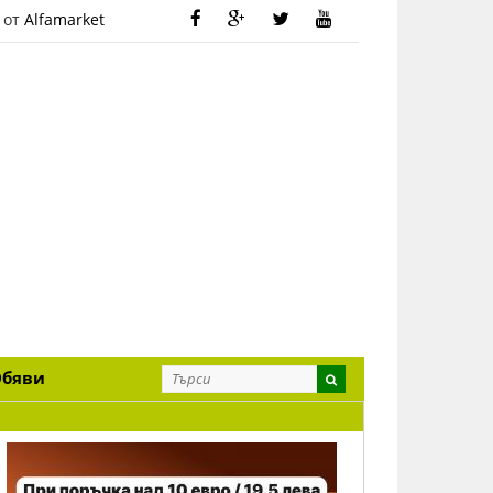
 от
Alfamarket
Обяви