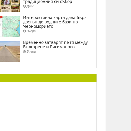
традиционния си събор
Днес
Интерактивна карта дава бърз
достъп до водните бази по
Черноморието
Вчера
Временно затварят пътя между
Българене и Рисиманово
Вчера