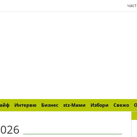
част
лайф
Интервю
Бизнес
stz-Мами
Избори
Свежо
2026